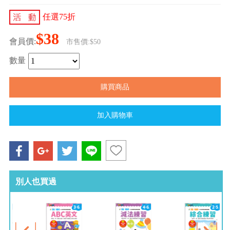
任選75折
$38
會員價:
市售價:$50
數量
別人也買過