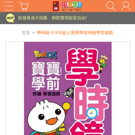
家長樂了!「風車書版集團暨FOOD超人企業總部」目前正興建中!
批發會員大招募，輕鬆實現財富自由!
如需更改或重開發票 需在訂單成立三天內通知客服 寄回發票需附上回郵郵票
首頁
➙
學時鐘-FOOD超人寶寶學前時鐘學習遊戲
老師您好!!幼教會員火熱招募中~
海外購物免煩惱！點我查看『海外購物流程說明』
家長樂了!「風車書版集團暨FOOD超人企業總部」目前正興建中!
批發會員大招募，輕鬆實現財富自由!
HOT
如需更改或重開發票 需在訂單成立三天內通知客服 寄回發票需附上回郵郵票
老師您好!!幼教會員火熱招募中~
海外購物免煩惱！點我查看『海外購物流程說明』