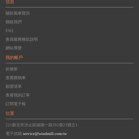
信息
關於風車寶貝
聯絡我們
FAQ
會員服務條款說明
網站導覽
我的帳戶
折價券
查看購物車
願望清單
查看我的訂單
訂閱電子報
位置
221新北市汐止區福德一路392巷23號之1
電子信箱:
service@windmill.com.tw