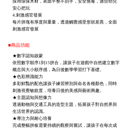
採用環保木材，表面平整不刮手，安全無毒，適合幼兒
安心把玩
4.刺激感官發展
每片拼塊有厚度與重量，透過觸覺感受形狀差異，全面
刺激感官發展
■商品功能
★數字認知啟蒙
依照數字順序1到15拼合，讓孩子在遊戲中自然建立數字
概念與大小順序感，為日後數學學習打下基礎。
★色彩辨識能力
多彩鮮豔的配色讓孩子練習辨別與命名各種顏色，同時
刺激視覺敏銳度，培養日後的美感與藝術興趣。
★主題認知與想像力
透過動物與交通工具的造型主題，拓展孩子對自然界與
生活世界的認識。
★專注力與耐心培養
完成整幅拼板需要持續的觀察與嘗試，讓孩子在每次成