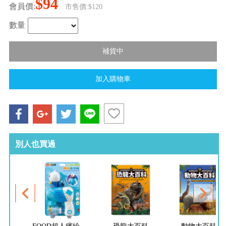
$94
會員價:
市售價:$120
數量
別人也買過