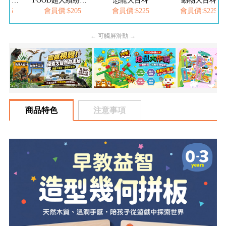
FOOD超人夢幻泡泡槍
FOOD超人繽紛泡泡槍
恐龍大百科
動物大百科
205
會員價:$205
會員價:$225
會員價:$225
← 可觸屏滑動 →
商品特色
注意事項