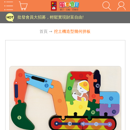
家長樂了!「風車書版集團暨FOOD超人企業總部」目前正興建中!
批發會員大招募，輕鬆實現財富自由!
如需更改或重開發票 需在訂單成立三天內通知客服 寄回發票需附上回郵郵票
首頁
➙
挖土機造型幾何拼板
老師您好!!幼教會員火熱招募中~
海外購物免煩惱！點我查看『海外購物流程說明』
家長樂了!「風車書版集團暨FOOD超人企業總部」目前正興建中!
批發會員大招募，輕鬆實現財富自由!
HOT
如需更改或重開發票 需在訂單成立三天內通知客服 寄回發票需附上回郵郵票
老師您好!!幼教會員火熱招募中~
海外購物免煩惱！點我查看『海外購物流程說明』