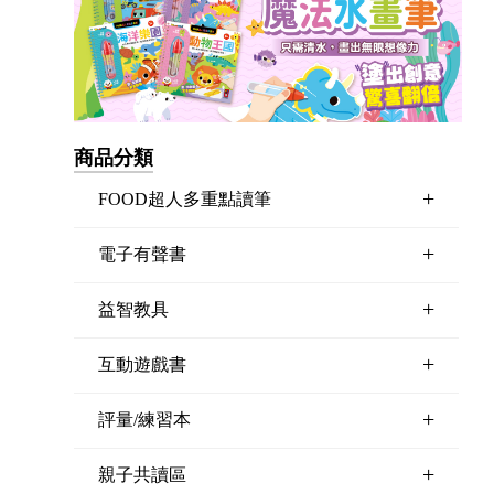
商品分類
+
FOOD超人多重點讀筆
+
電子有聲書
+
益智教具
+
互動遊戲書
+
評量/練習本
+
親子共讀區