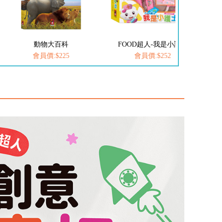
FOOD超人-我是小護士
愛思考的小小孩(全套8冊)
會員價:$252
會員價:$537