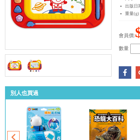
出版日期：
重量(g)
會員價:
數量
別人也買過