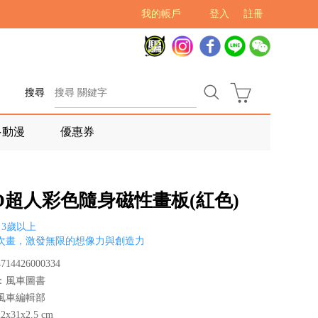
我的帳戶
登入
註冊
搜尋
多動漫
優惠券
D超人彩色隨身磁性畫板(紅色)
3歲以上
次畫，激發無限的想像力與創造力
14426000334
：風車圖書
風車編輯部
x31x2.5 cm