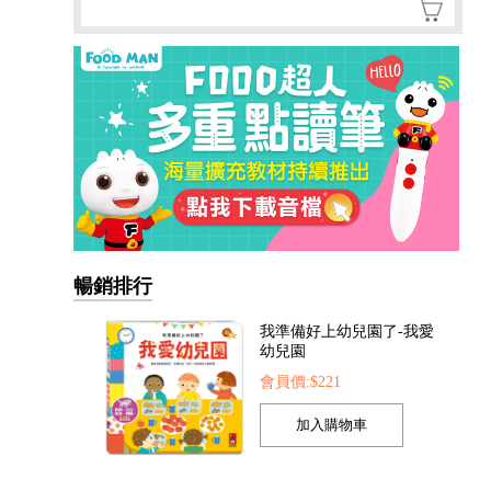
暢銷排行
我準備好上幼兒園了-我愛
幼兒園
會員價:$221