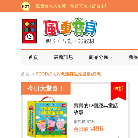
批發會員大招募，輕鬆實現財富自由!
如需更改或重開發票 需在訂單成立三天內通知客服 
老師您好!!幼教會員火熱招募中~
海外購物免煩惱！點我查看『海外購物流程說明』
家長樂了!「風車書版集團暨FOOD超人企業總部」目
首頁
最新訊息
商品分類
新
批發會員大招募，輕鬆實現財富自由!
首頁
➙
FOOD超人彩色隨身磁性畫板(紅色)
如需更改或重開發票 需在訂單成立三天內通知客服 
今日大驚喜！
69折
老師您好!!幼教會員火熱招募中~
海外購物免煩惱！點我查看『海外購物流程說明』
寶寶的12個經典童話
故事
市售價:$
720
496
會員價:$