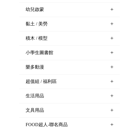
+
幼兒啟蒙
+
黏土 / 美勞
+
積木 / 模型
+
小學生圖書館
+
樂多動漫
+
超值組 / 福利區
+
生活用品
+
文具用品
+
FOOD超人-聯名商品