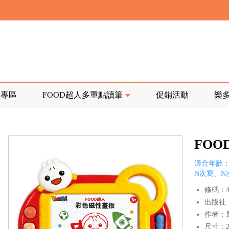
寄回發票需附上回郵郵票
前正興建中!
品專區
FOOD超人多重點讀筆
促銷活動
樂
寄回發票需附上回郵郵票
FOO
適合年齡：
N次寫、N
條碼：47
出版社
作者：
尺寸：22