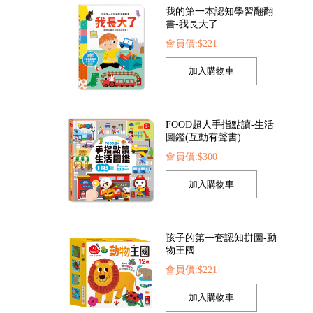
我的第一本認知學習翻翻
書-我長大了
會員價:$221
索點讀筆
FOOD超人夢幻泡泡槍
FOOD超人繽紛泡泡
22
會員價:$205
會員價:$205
FOOD超人手指點讀-生活
圖鑑(互動有聲書)
會員價:$300
孩子的第一套認知拼圖-動
物王國
會員價:$221