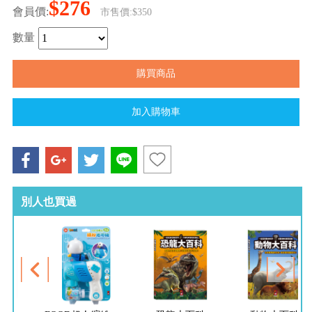
$276
會員價:
市售價:$350
數量
別人也買過