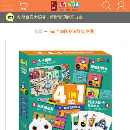
家長樂了!「風車書版集團暨FOOD超人企業總部」目前正興建中!
批發會員大招募，輕鬆實現財富自由!
如需更改或重開發票 需在訂單成立三天內通知客服 寄回發票需附上回郵郵票
首頁
➙
4in1全腦開發遊戲盒(交通)
老師您好!!幼教會員火熱招募中~
海外購物免煩惱！點我查看『海外購物流程說明』
家長樂了!「風車書版集團暨FOOD超人企業總部」目前正興建中!
批發會員大招募，輕鬆實現財富自由!
HOT
如需更改或重開發票 需在訂單成立三天內通知客服 寄回發票需附上回郵郵票
老師您好!!幼教會員火熱招募中~
海外購物免煩惱！點我查看『海外購物流程說明』