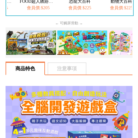
FOOD超人夢幻泡泡槍
FOOD超人繽紛泡泡槍
恐龍大百科
動物大百科
205
會員價:$205
會員價:$225
會員價:$225
← 可觸屏滑動 →
商品特色
注意事項