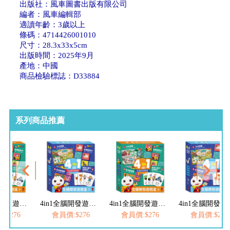
出版社：風車圖書出版有限公司
編者：風車編輯部
適讀年齡：3歲以上
條碼：4714426001010
尺寸：28.3x33x5cm
出版時間：2025年9月
產地：中國
商品檢驗標誌：D33884
系列商品推薦
4in1全腦開發遊戲盒(交通)
4in1全腦開發遊戲盒(動物)
4in1全腦開發遊戲盒(交通)
4in1
:$276
會員價:$276
會員價:$276
會員價:$276