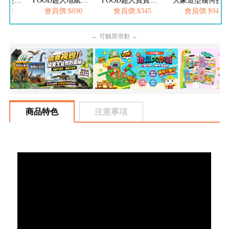
FOOD超人-我是小醫生
FOOD超人地鼠大作戰
FOOD超人寶寶滾筒遊戲
大象造型幾何拼
252
會員價:$690
會員價:$345
會員價:$94
← 可觸屏滑動 →
商品特色
注意事項