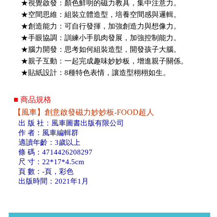
★視覺啟發：顏色鮮明的磁力教具，集中注意力。
★空間思維：組裝立體造型，培養空間感與邏輯。
★創造能力：可自行發揮，加強創造力與想像力。
★手眼協調：訓練小手肌肉發展，加強控制能力。
★腦力開發：思考如何組裝造型，開發孩子大腦。
★親子互動：一起完成趣味妙妙板，增進親子關係。
★貼紙設計：8種特色表情，讓造型栩栩如生。
■ 商品規格
【風車】創意啟發磁力妙妙板-FOOD超人
出 版 社：風車圖書出版有限公司
作 者：風車編輯群
適讀年齡：3歲以上
條 碼：4714426208297
尺 寸：22*17*4.5cm
頁 數：-頁，彩色
出版時間：2021年1月