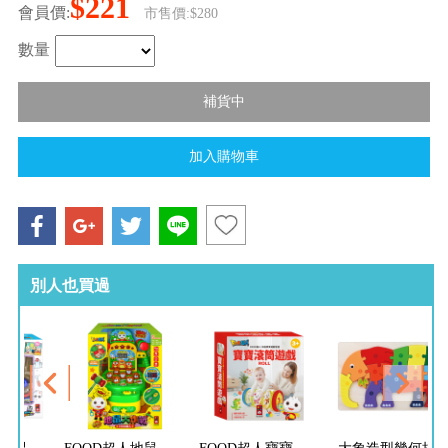
$221
會員價:
市售價:$280
數量
別人也買過