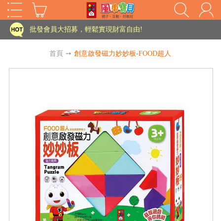
家長樂了!「風車書版集團暨FOOD超人企業總部」目前正興建中!
批發會員大招募，輕鬆實現財富自由!
如需更改或重開發票 需在訂單成立三天內通知客服 寄回發票需附上回郵郵票
首頁
➙
創意啟發磁力妙妙板-FOOD超人
老師您好!!幼教會員火熱招募中~
海外購物免煩惱！點我查看『海外購物流程說明』
家長樂了!「風車書版集團暨FOOD超人企業總部」目前正興建中!
批發會員大招募，輕鬆實現財富自由!
HOT
如需更改或重開發票 需在訂單成立三天內通知客服 寄回發票需附上回郵郵票
老師您好!!幼教會員火熱招募中~
海外購物免煩惱！點我查看『海外購物流程說明』