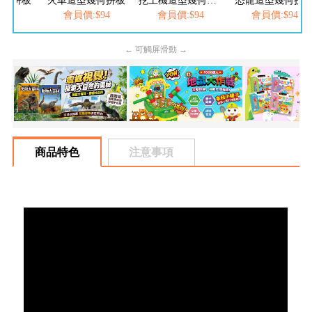
幾何拼板
火車造型幾何拼板
挖土機造型幾何拼板
恐龍造型幾何拼
$94
會員價:$94
會員價:$94
會員價:$94
← 可觸屏滑動 →
商品特色
注意事項