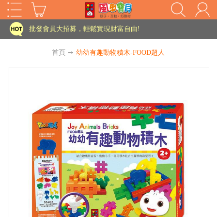
家長樂了!「風車書版集團暨FOOD超人企業總部」目前正興建中!
批發會員大招募，輕鬆實現財富自由!
如需更改或重開發票 需在訂單成立三天內通知客服 寄回發票需附上回郵郵票
首頁
➙
幼幼有趣動物積木-FOOD超人
老師您好!!幼教會員火熱招募中~
海外購物免煩惱！點我查看『海外購物流程說明』
家長樂了!「風車書版集團暨FOOD超人企業總部」目前正興建中!
批發會員大招募，輕鬆實現財富自由!
HOT
如需更改或重開發票 需在訂單成立三天內通知客服 寄回發票需附上回郵郵票
老師您好!!幼教會員火熱招募中~
海外購物免煩惱！點我查看『海外購物流程說明』