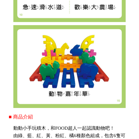
■ 商品介紹
動動小手玩積木，和FOOD超人一起認識動物吧！
由綠、藍、紅、黃、粉紅、橘6種顏色組成，包含6隻可