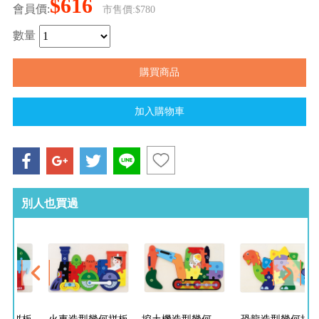
$616
會員價:
市售價:$780
數量
別人也買過