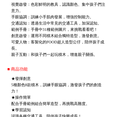
視覺啟發：色彩鮮明的教具，認識顏色、集中孩子們注
意力。
手眼協調：訓練小手肌肉發展，增強控制能力。
交通認知：透過生活中常見的交通工具，加深認知。
範例手冊：手冊中31種範例圖片，來挑戰看看吧！
創意啟發：運用不同積木組合獨特造型，激發創意。
可愛人物：客製化的FOOD超人造型公仔，陪伴孩子成
長。
親子互動：和孩子們一起玩積木，增進親子關係。
■ 商品功能
★發揮創意
5種顏色8款積木，訓練手眼協調，激發孩子們的創造
力！
★操作簡單
配合手冊範例組合簡單造型，再挑戰高難度。
★學習認知
認識各種交通工具，陪伴孩子快樂成長！