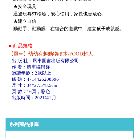
★安全玩具
通過玩具ST檢驗，安心使用，家長也更放心。
★建立自信
動動手、動動腦，在組合的遊戲中，建立孩子成就感。
■ 商品規格
【風車】幼幼有趣動物積木-FOOD超人
出 版 社：風車圖書出版有限公司
作 者：風車編輯群
適讀年齡：2歲以上
條 碼：4714426208396
尺 寸：34*27.5*8.5cm
頁 數：16頁，彩色
出版時間：2021年2月
系列商品推薦