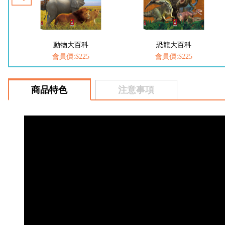
恐龍大百科
FOOD超人-我是小醫生
會員價:$225
會員價:$252
商品特色
注意事項