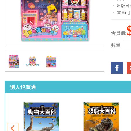
出版日期：
重量(g)
會員價:
數量
別人也買過