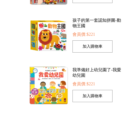
孩子的第一套認知拼圖-動
物王國
會員價:$221
紛泡泡槍
FOOD超人夢幻泡泡槍
動物大百科
05
會員價:$205
會員價:$225
我準備好上幼兒園了-我愛
幼兒園
會員價:$221
我的第一本認知學習翻翻
書-我長大了
會員價:$221