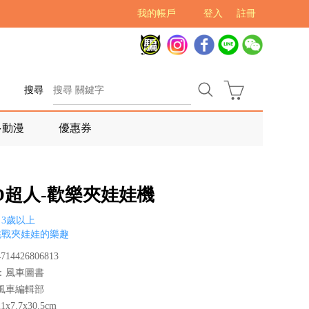
我的帳戶
登入
註冊
搜尋
多動漫
優惠券
D超人-歡樂夾娃娃機
3歲以上
挑戰夾娃娃的樂趣
14426806813
：風車圖書
風車編輯部
x7.7x30.5cm