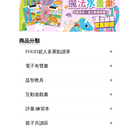
商品分類
+
FOOD超人多重點讀筆
+
電子有聲書
+
益智教具
+
互動遊戲書
+
評量/練習本
+
親子共讀區