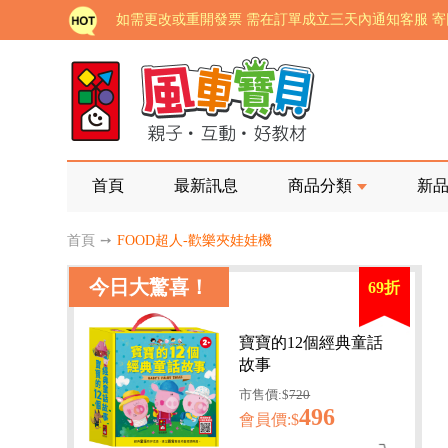
老師您好!!幼教會員火熱招募中~
海外購物免煩惱！點我查看『海外購物流程說明』
家長樂了!「風車書版集團暨FOOD超人企業總部」目
批發會員大招募，輕鬆實現財富自由!
如需更改或重開發票 需在訂單成立三天內通知客服 
首頁
最新訊息
商品分類
新
老師您好!!幼教會員火熱招募中~
首頁
➙
FOOD超人-歡樂夾娃娃機
海外購物免煩惱！點我查看『海外購物流程說明』
今日大驚喜！
69折
寶寶的12個經典童話
故事
市售價:$
720
496
會員價:$