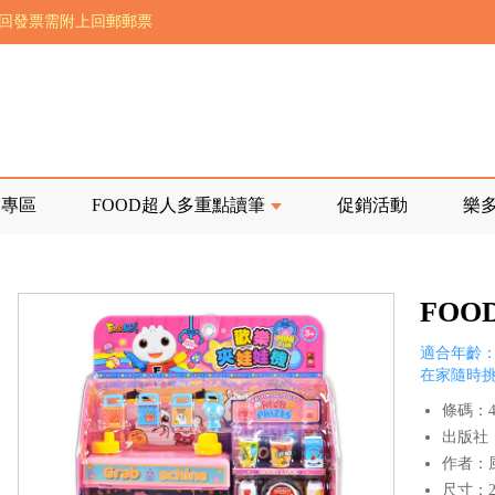
前正興建中!
寄回發票需附上回郵郵票
品專區
FOOD超人多重點讀筆
促銷活動
樂
FOO
適合年齡：
在家隨時
條碼：47
出版社
作者：
尺寸：21