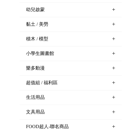
+
幼兒啟蒙
+
黏土 / 美勞
+
積木 / 模型
+
小學生圖書館
+
樂多動漫
+
超值組 / 福利區
+
生活用品
+
文具用品
+
FOOD超人-聯名商品