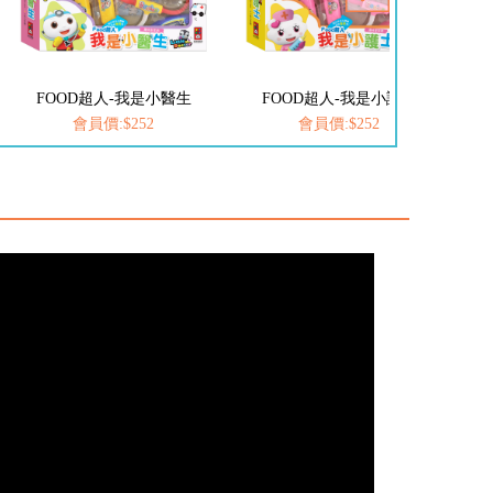
FOOD超人-我是小護士
愛思考的小小孩(全套8冊)
會員價:$252
會員價:$537