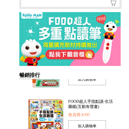
暢銷排行
FOOD超人手指點讀-生活
圖鑑(互動有聲書)
會員價:$300