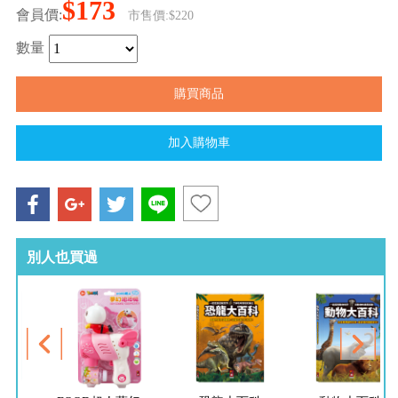
$173
會員價:
市售價:$220
數量
別人也買過