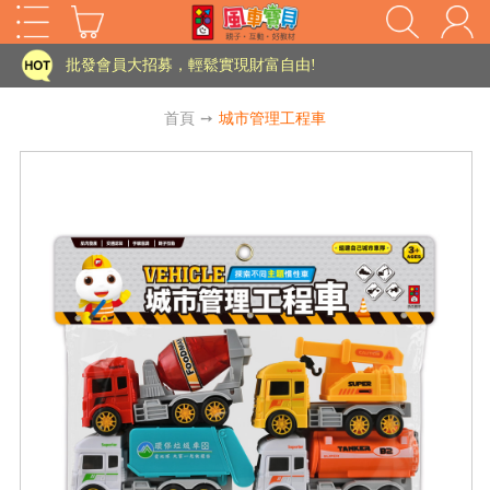
家長樂了!「風車書版集團暨FOOD超人企業總部」目前正興建中!
批發會員大招募，輕鬆實現財富自由!
如需更改或重開發票 需在訂單成立三天內通知客服 寄回發票需附上回郵郵票
首頁
➙
城市管理工程車
老師您好!!幼教會員火熱招募中~
海外購物免煩惱！點我查看『海外購物流程說明』
家長樂了!「風車書版集團暨FOOD超人企業總部」目前正興建中!
批發會員大招募，輕鬆實現財富自由!
HOT
如需更改或重開發票 需在訂單成立三天內通知客服 寄回發票需附上回郵郵票
老師您好!!幼教會員火熱招募中~
海外購物免煩惱！點我查看『海外購物流程說明』