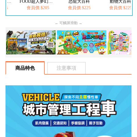
FOOD超人繽紛泡泡槍
FOOD超人夢幻泡泡槍
恐龍大百科
動物大百科
205
會員價:$205
會員價:$225
會員價:$225
← 可觸屏滑動 →
商品特色
注意事項