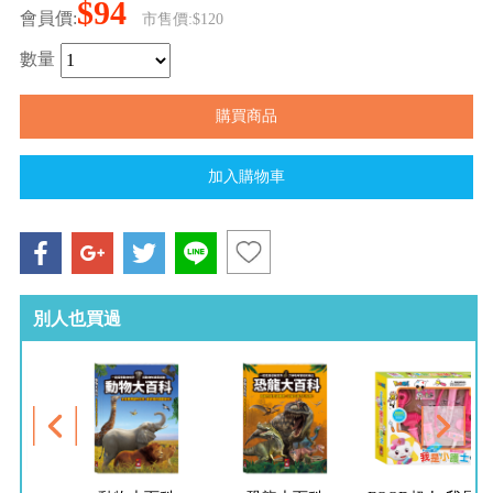
$94
會員價:
市售價:$120
數量
別人也買過