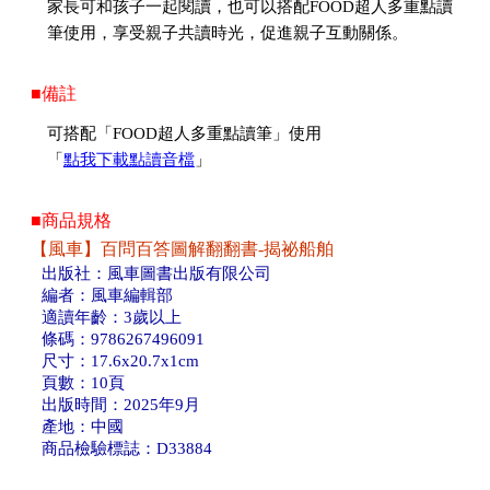
家長可和孩子一起閱讀，也可以搭配FOOD超人多重點讀
筆使用，享受親子共讀時光，促進親子互動關係。
■備註
可搭配「FOOD超人多重點讀筆」使用
「
點我下載點讀音檔
」
■商品規格
【風車】百問百答圖解翻翻書-揭祕船舶
出版社：風車圖書出版有限公司
編者：風車編輯部
適讀年齡：3歲以上
條碼：9786267496091
尺寸：17.6x20.7x1cm
頁數：10頁
出版時間：2025年9月
產地：中國
商品檢驗標誌：D33884