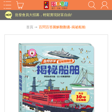
批發會員大招募，輕鬆實現財富自由!
如需更改或重開發票 需在訂單成立三天內通知客服 寄回發票需附上回郵郵票
老師您好!!幼教會員火熱招募中~
首頁
➙
百問百答圖解翻翻書-揭祕船舶
海外購物免煩惱！點我查看『海外購物流程說明』
家長樂了!「風車書版集團暨FOOD超人企業總部」目前正興建中!
批發會員大招募，輕鬆實現財富自由!
如需更改或重開發票 需在訂單成立三天內通知客服 寄回發票需附上回郵郵票
HOT
老師您好!!幼教會員火熱招募中~
海外購物免煩惱！點我查看『海外購物流程說明』