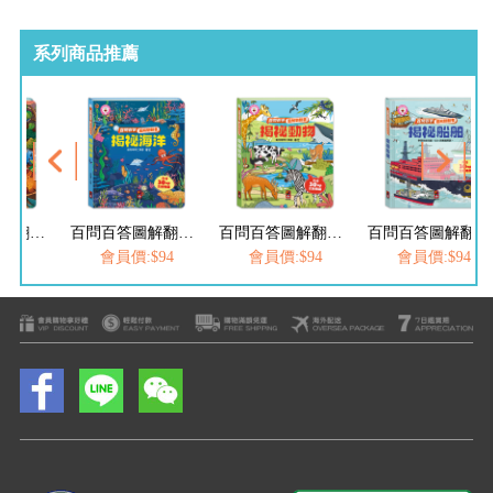
系列商品推薦
百問百答圖解翻翻書-揭祕海洋
百問百答圖解翻翻書-揭祕動物
百問百答圖解翻翻書-揭祕船舶
百問百答圖解翻翻書-揭祕農場
$94
會員價:$94
會員價:$94
會員價:$94