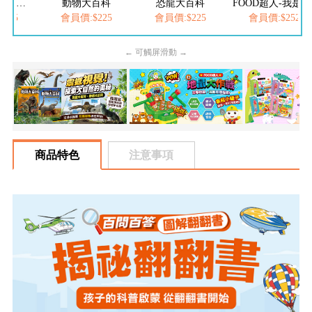
百科
恐龍大百科
FOOD超人-我是小護士
愛思考的小小孩(全
225
會員價:$225
會員價:$252
會員價:$537
← 可觸屏滑動 →
商品特色
注意事項