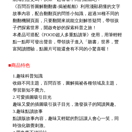
《百問百答圖解翻翻書-揭祕船舶》利用淺顯易懂的文字
故事內容，配合翻翻頁的問答小知識，超過30種不同的
翻翻機關頁面，只要翻開來就能立刻解答疑問，帶領孩
子們探索世界，開啟奇妙的探索科普之旅！
本產品可搭配《FOOD超人多重點讀筆》使用，用筆輕輕
點一點即可發出聲音，帶領孩子進入「聽書」世界，豐
富閱讀體驗，點圖片可能還會有不同的小驚喜喔！
■商品特色
1.趣味科普知識
收錄不同主題，百問百答，圖解揭祕各種領域及主題，
學習新知不費力。
2.可愛插圖吸引目光
趣味又愛的插圖吸引孩子目光，激發孩子的閱讀興趣。
3.趣味點讀故事
點讀版故事內容，趣味又輕鬆的對話讓人會心一笑，同
時強化聽覺刺激。