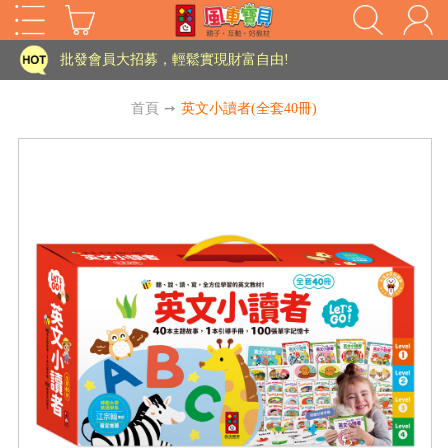
批發會員大招募，輕鬆實現財富自由!
如需更改或重開發票 需在訂單成立三天內通知客服 寄回發票需附上回郵郵票
首頁
➙
英文小讀者(全套40冊)
老師您好!!幼教會員火熱招募中~
海外購物免煩惱！點我查看『海外購物流程說明』
家長樂了!「風車書版集團暨FOOD超人企業總部」目前正興建中!
批發會員大招募，輕鬆實現財富自由!
HOT
如需更改或重開發票 需在訂單成立三天內通知客服 寄回發票需附上回郵郵票
老師您好!!幼教會員火熱招募中~
海外購物免煩惱！點我查看『海外購物流程說明』