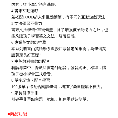
內容，從小奠定語言基礎。
4.書末互動遊戲
若搭配FOOD超人多重點讀筆，有不同的互動遊戲玩法！
5.文法學習不費力
書末文法學習+重複句型，除了增強孩子記憶力之外，也
能夠讓孩子學習英文文法，培養語感。
6.專業英文教師推薦
本系列套書由英語學系教授江宗翰老師推薦，為學習英
語奠定良好基礎！
7.中英教科書教師配音
聘請專業中、應教科書老師配音，發音純正、標準，讓
孩子從小學會正式發音。
8.單字記憶卡配合學習
100張單字卡配合閱讀學習，增加字彙量輕鬆不費力。
9.家長引導手冊
引導手冊重點主題一把抓，抓住重點超簡單。
■商品功能