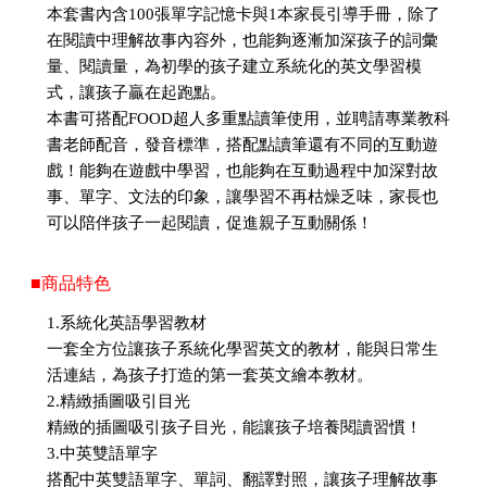
本套書內含100張單字記憶卡與1本家長引導手冊，除了
在閱讀中理解故事內容外，也能夠逐漸加深孩子的詞彙
量、閱讀量，為初學的孩子建立系統化的英文學習模
式，讓孩子贏在起跑點。
本書可搭配FOOD超人多重點讀筆使用，並聘請專業教科
書老師配音，發音標準，搭配點讀筆還有不同的互動遊
戲！能夠在遊戲中學習，也能夠在互動過程中加深對故
事、單字、文法的印象，讓學習不再枯燥乏味，家長也
可以陪伴孩子一起閱讀，促進親子互動關係！
■商品特色
1.系統化英語學習教材
一套全方位讓孩子系統化學習英文的教材，能與日常生
活連結，為孩子打造的第一套英文繪本教材。
2.精緻插圖吸引目光
精緻的插圖吸引孩子目光，能讓孩子培養閱讀習慣！
3.中英雙語單字
搭配中英雙語單字、單詞、翻譯對照，讓孩子理解故事