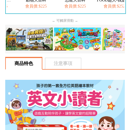
FOOD超人夢幻泡泡槍
動物大百科
恐龍大百科
FOOD超人-我是小護士
205
會員價:$225
會員價:$225
會員價:$252
← 可觸屏滑動 →
商品特色
注意事項