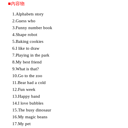
■內容物
1.Alphabets story
2.Guess who
3.Funny number book
4.Shape robot
5.Baking cookies
6.I like to draw
7.Playing in the park
8.My best friend
9.What is that?
10.Go to the zoo
11.Bear had a cold
12.Fun week
13.Happy band
14.I love bubbles
15.The busy dinosaur
16.My magic beans
17.My pet