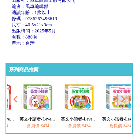
出版社：風車圖書出版有限公司
編者：風車編輯部
適讀年齡：1歲以上
條碼：9786267496619
尺寸：40.5x21x9cm
出版時間：2025年5月
頁數：880頁
產地：台灣
系列商品推薦
英文小讀者-Level1(全套10冊)
英文小讀者-Level2(全套10冊)
英文小讀者-Level3(全套10冊)
英文小讀者-Level4(全
434
會員價:$434
會員價:$434
會員價:$434