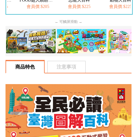
FOOD超人繽紛泡泡槍
恐龍大百科
動物大百科
會員價:$205
會員價:$225
會員價:$225
會員價:
← 可觸屏滑動 →
商品特色
注意事項