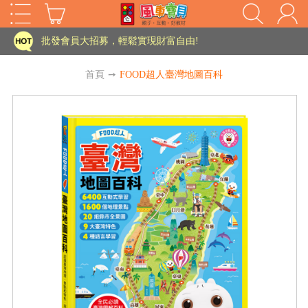
家長樂了!「風車書版集團暨FOOD超人企業總部」目前正興建中!
批發會員大招募，輕鬆實現財富自由!
如需更改或重開發票 需在訂單成立三天內通知客服 寄回發票需附上回郵郵票
首頁
➙
FOOD超人臺灣地圖百科
老師您好!!幼教會員火熱招募中~
海外購物免煩惱！點我查看『海外購物流程說明』
家長樂了!「風車書版集團暨FOOD超人企業總部」目前正興建中!
批發會員大招募，輕鬆實現財富自由!
HOT
如需更改或重開發票 需在訂單成立三天內通知客服 寄回發票需附上回郵郵票
老師您好!!幼教會員火熱招募中~
海外購物免煩惱！點我查看『海外購物流程說明』