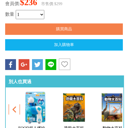
$236
會員價:
市售價:$299
數量
別人也買過