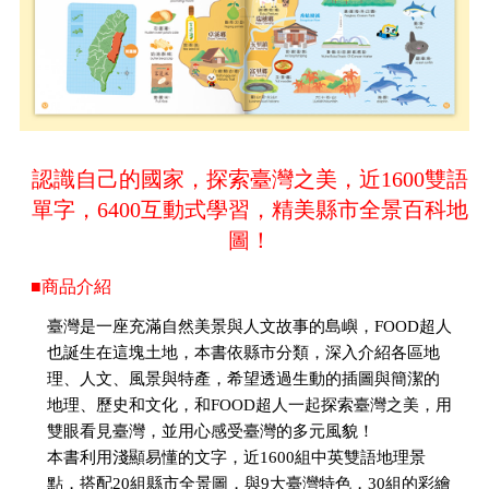
認識自己的國家，探索臺灣之美，近1600雙語
單字，6400互動式學習，精美縣市全景百科地
圖！
■商品介紹
臺灣是一座充滿自然美景與人文故事的島嶼，FOOD超人
也誕生在這塊土地，本書依縣市分類，深入介紹各區地
理、人文、風景與特產，希望透過生動的插圖與簡潔的
地理、歷史和文化，和FOOD超人一起探索臺灣之美，用
雙眼看見臺灣，並用心感受臺灣的多元風貌！
本書利用淺顯易懂的文字，近1600組中英雙語地理景
點，搭配20組縣市全景圖，與9大臺灣特色，30組的彩繪