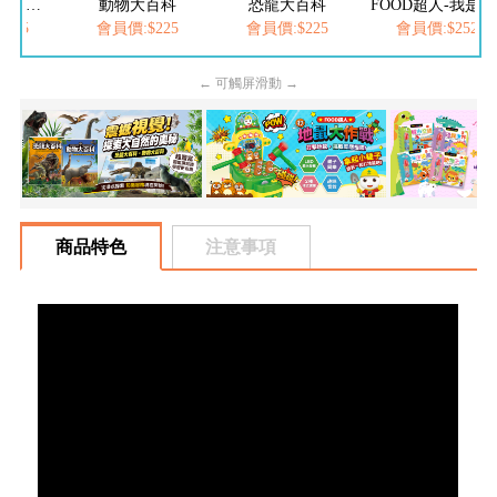
FOOD超人繽紛泡泡槍
動物大百科
恐龍大百科
FOOD超人-我是小醫生
205
會員價:$225
會員價:$225
會員價:$252
← 可觸屏滑動 →
商品特色
注意事項