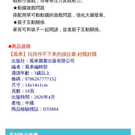
觀察小遊戲，培養專注力及觀察力。
★動腦遊戲問題
搭配簡單可動動腦的遊戲問題，強化大腦發展。
★親子互動關係
家長可和孩子一起閱讀，促進親子互動關係。
■商品規格
【風車】玩得停不下來的抽拉書-好餓好餓
出版社：風車圖書出版有限公司
編者：風車編輯部
適讀年齡：3歲以上
條碼：9786267777152
尺寸：14x14x1cm
頁數：10頁
出版時間：2026年4月
產地：中國
商品檢驗標誌：D33884