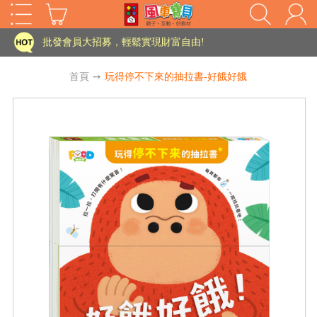
家長樂了!「風車書版集團暨FOOD超人企業總部」目前正興建中!
批發會員大招募，輕鬆實現財富自由!
如需更改或重開發票 需在訂單成立三天內通知客服 寄回發票需附上回郵郵票
首頁
➙
玩得停不下來的抽拉書-好餓好餓
老師您好!!幼教會員火熱招募中~
海外購物免煩惱！點我查看『海外購物流程說明』
家長樂了!「風車書版集團暨FOOD超人企業總部」目前正興建中!
批發會員大招募，輕鬆實現財富自由!
HOT
如需更改或重開發票 需在訂單成立三天內通知客服 寄回發票需附上回郵郵票
老師您好!!幼教會員火熱招募中~
海外購物免煩惱！點我查看『海外購物流程說明』