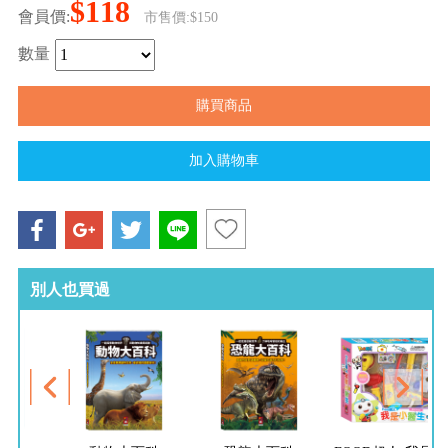
$118
會員價:
市售價:$150
數量
別人也買過