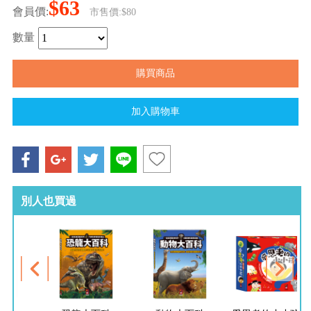
$63
會員價:
市售價:$80
數量
別人也買過