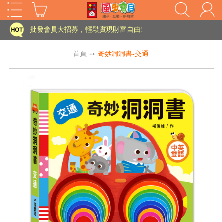
批發會員大招募，輕鬆實現財富自由!
如需更改或重開發票 需在訂單成立三天內通知客服 寄回發票需附上回郵郵票
首頁
➙
奇妙洞洞書-交通
老師您好!!幼教會員火熱招募中~
海外購物免煩惱！點我查看『海外購物流程說明』
家長樂了!「風車書版集團暨FOOD超人企業總部」目前正興建中!
批發會員大招募，輕鬆實現財富自由!
HOT
如需更改或重開發票 需在訂單成立三天內通知客服 寄回發票需附上回郵郵票
老師您好!!幼教會員火熱招募中~
海外購物免煩惱！點我查看『海外購物流程說明』