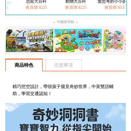
龍大百科
動物大百科
愛思考的小小孩(全套8冊)
價:$225
會員價:$225
會員價:$537
會員價:$2
← 可觸屏滑動 →
商品特色
注意事項
精巧挖空設計，帶領孩子窺見奇妙世界，中英雙語輔
助，學習交通認知！