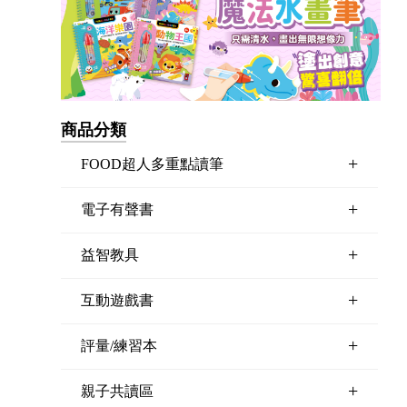
商品分類
+
FOOD超人多重點讀筆
+
電子有聲書
+
益智教具
+
互動遊戲書
+
評量/練習本
+
親子共讀區