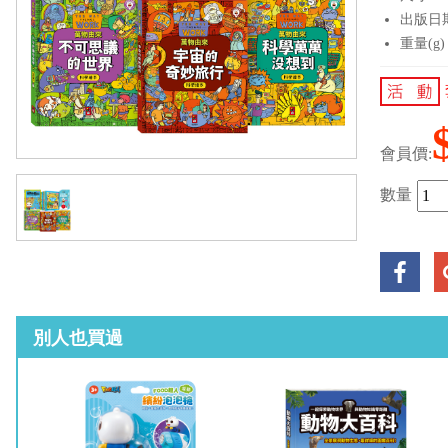
出版日期：
重量(g)
會員價:
數量
別人也買過