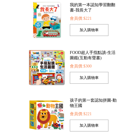
我的第一本認知學習翻翻
書-我長大了
會員價:$221
是小醫生
FOOD超人探索點讀筆
FOOD超人夢幻泡泡
52
會員價:$1422
會員價:$205
FOOD超人手指點讀-生活
圖鑑(互動有聲書)
會員價:$300
孩子的第一套認知拼圖-動
物王國
會員價:$221