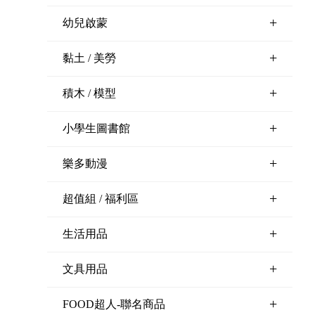
+
幼兒啟蒙
+
黏土 / 美勞
+
積木 / 模型
+
小學生圖書館
+
樂多動漫
+
超值組 / 福利區
+
生活用品
+
文具用品
+
FOOD超人-聯名商品