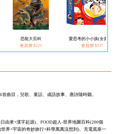
恐龍大百科
愛思考的小小孩(全套8冊)
會員價:$225
會員價:$537
86首曲目，兒歌、童話、成語故事、唐詩隨時聽。
日由來+漢字起源)、FOOD超人-世界地圖百科(200個
議的世界+宇宙的奇妙旅行+科學萬萬沒想到)、充電底座一