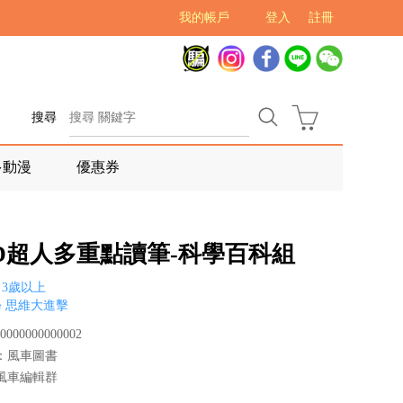
我的帳戶
登入
註冊
搜尋
多動漫
優惠券
OD超人多重點讀筆-科學百科組
3歲以上
 思維大進擊
000000000002
：風車圖書
風車編輯群