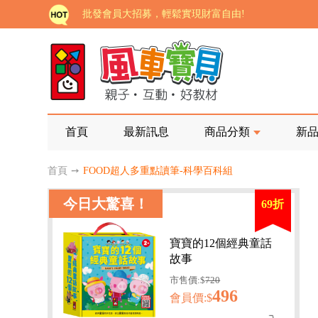
批發會員大招募，輕鬆實現財富自由!
如需更改或重開發票 需在訂單成立三天內通知客服 
老師您好!!幼教會員火熱招募中~
海外購物免煩惱！點我查看『海外購物流程說明』
家長樂了!「風車書版集團暨FOOD超人企業總部」目
首頁
最新訊息
商品分類
新
批發會員大招募，輕鬆實現財富自由!
首頁
➙
FOOD超人多重點讀筆-科學百科組
如需更改或重開發票 需在訂單成立三天內通知客服 
今日大驚喜！
69折
老師您好!!幼教會員火熱招募中~
海外購物免煩惱！點我查看『海外購物流程說明』
寶寶的12個經典童話
故事
市售價:$
720
496
會員價:$