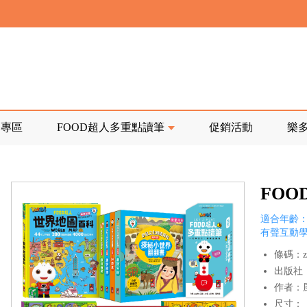
寄回發票需附上回郵郵票
前正興建中!
品專區
FOOD超人多重點讀筆
促銷活動
樂
寄回發票需附上回郵郵票
FO
適合年齡：
有聲互動學
條碼：z0
出版社
作者：
尺寸：