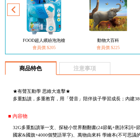
槍
FOOD超人繽紛泡泡槍
動物大百科
會員價:$205
會員價:$225
商品特色
注意事項
★有聲互動學 思維大進擊★
多重點讀，多重教育，用「聲音」陪伴孩子學習成長；內建3
■ 內容物
32G多重點讀筆一支、探秘小世界翻翻書(24節氣+唐詩宋詞+節
國家&國旗+4000個雙語單字)、萬物由來科 學繪本(不可思