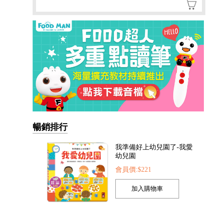
暢銷排行
我準備好上幼兒園了-我愛
幼兒園
會員價:$221