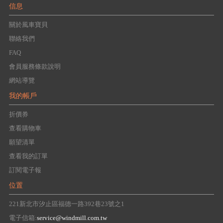
信息
關於風車寶貝
聯絡我們
FAQ
會員服務條款說明
網站導覽
我的帳戶
折價券
查看購物車
願望清單
查看我的訂單
訂閱電子報
位置
221新北市汐止區福德一路392巷23號之1
電子信箱:
service@windmill.com.tw