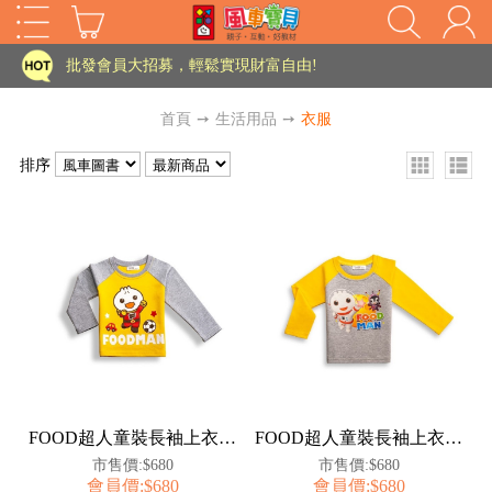
家長樂了!「風車書版集團暨FOOD超人企業總部」目前正興建中!
批發會員大招募，輕鬆實現財富自由!
如需更改或重開發票 需在訂單成立三天內通知客服 寄回發票需附上回郵郵票
首頁
➙
生活用品
➙
衣服
老師您好!!幼教會員火熱招募中~
排序
海外購物免煩惱！點我查看『海外購物流程說明』
家長樂了!「風車書版集團暨FOOD超人企業總部」目前正興建中!
批發會員大招募，輕鬆實現財富自由!
HOT
如需更改或重開發票 需在訂單成立三天內通知客服 寄回發票需附上回郵郵票
老師您好!!幼教會員火熱招募中~
海外購物免煩惱！點我查看『海外購物流程說明』
FOOD超人童裝長袖上衣130-黃(足球)【百事特】
FOOD超人童裝長袖上衣130-灰(太空人)【百事特】
市售價:$680
市售價:$680
會員價:$680
會員價:$680