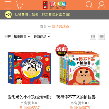
家長樂了!「風車書版集團暨FOOD超人企業總部」目前正興建中!
批發會員大招募，輕鬆實現財富自由!
如需更改或重開發票 需在訂單成立三天內通知客服 寄回發票需附上回郵郵票
首頁
➙
親子共讀區
老師您好!!幼教會員火熱招募中~
排序
海外購物免煩惱！點我查看『海外購物流程說明』
家長樂了!「風車書版集團暨FOOD超人企業總部」目前正興建中!
批發會員大招募，輕鬆實現財富自由!
HOT
如需更改或重開發票 需在訂單成立三天內通知客服 寄回發票需附上回郵郵票
老師您好!!幼教會員火熱招募中~
海外購物免煩惱！點我查看『海外購物流程說明』
愛思考的小小孩(全套8冊)
玩得停不下來的抽拉書(全套6冊)
市售價:$680
市售價:$900
會員價:$537
會員價:$675