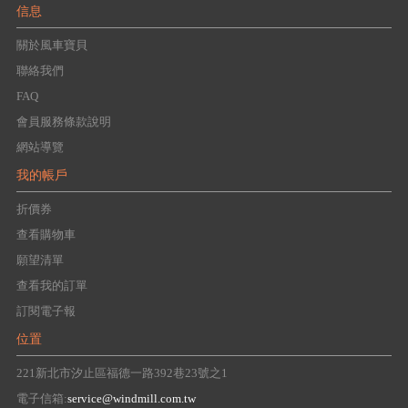
信息
關於風車寶貝
聯絡我們
FAQ
會員服務條款說明
網站導覽
我的帳戶
折價券
查看購物車
願望清單
查看我的訂單
訂閱電子報
位置
221新北市汐止區福德一路392巷23號之1
電子信箱:
service@windmill.com.tw