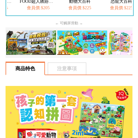
FOOD超人繽紛泡泡槍
動物大百科
恐龍大百科
價:$205
會員價:$225
會員價:$225
會員價:$2
← 可觸屏滑動 →
商品特色
注意事項