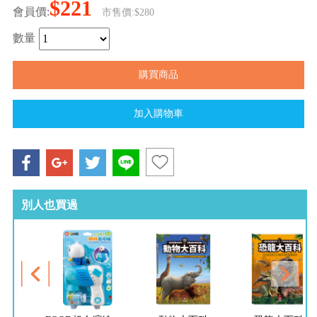
$221
會員價:
市售價:$280
數量
別人也買過