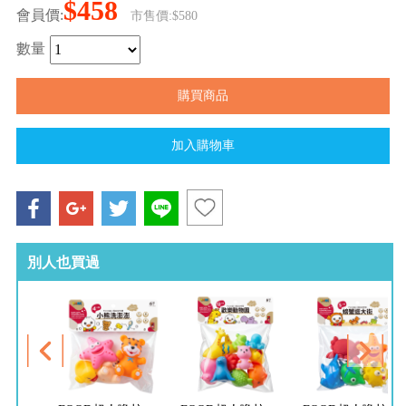
$458
會員價:
市售價:$580
數量
別人也買過