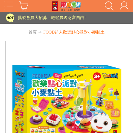
家長樂了!「風車書版集團暨FOOD超人企業總部」目前正興建中!
批發會員大招募，輕鬆實現財富自由!
如需更改或重開發票 需在訂單成立三天內通知客服 寄回發票需附上回郵郵票
首頁
➙
FOOD超人歡樂點心派對小麥黏土
老師您好!!幼教會員火熱招募中~
海外購物免煩惱！點我查看『海外購物流程說明』
家長樂了!「風車書版集團暨FOOD超人企業總部」目前正興建中!
批發會員大招募，輕鬆實現財富自由!
HOT
如需更改或重開發票 需在訂單成立三天內通知客服 寄回發票需附上回郵郵票
老師您好!!幼教會員火熱招募中~
海外購物免煩惱！點我查看『海外購物流程說明』