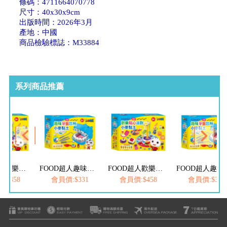
條碼：4711664070778
尺寸：40x30x9cm
出版時間：2026年3月
產地：中國
商品檢驗標誌：M33884
系列商品推薦
FOOD超人歡樂點心派對小麥黏土
FOOD超人趣味牙醫診所小麥黏土
FOOD超人歡樂點心派對小麥黏土
FOOD超人
:$458
會員價:$331
會員價:$458
會員價:$331