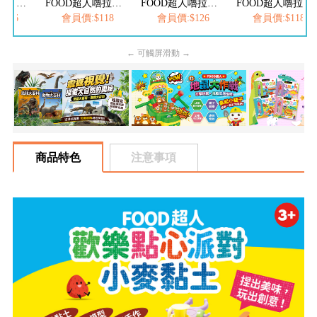
FOOD超人嚕拉拉時間-夜市撈魚趣
FOOD超人嚕拉拉時間-小熊洗澎澎
FOOD超人嚕拉拉時間-歡樂動物園
FOOD超人嚕拉拉時間-螃蟹逛大街
126
會員價:$118
會員價:$126
會員價:$118
← 可觸屏滑動 →
商品特色
注意事項