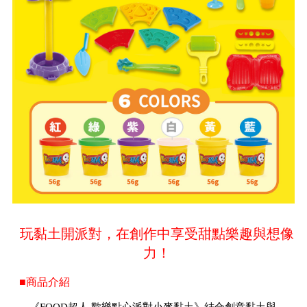
玩黏土開派對，在創作中享受甜點樂趣與想像
力！
■商品介紹
《FOOD超人 歡樂點心派對小麥黏土》結合創意黏土與