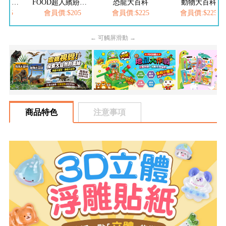
FOOD超人繽紛泡泡槍
恐龍大百科
動物大百科
FOOD超人-我是小護士
205
會員價:$225
會員價:$225
會員價:$252
← 可觸屏滑動 →
商品特色
注意事項