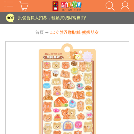
批發會員大招募，輕鬆實現財富自由!
如需更改或重開發票 需在訂單成立三天內通知客服 寄回發票需附上回郵郵票
首頁
➙
3D立體浮雕貼紙-熊熊朋友
老師您好!!幼教會員火熱招募中~
海外購物免煩惱！點我查看『海外購物流程說明』
家長樂了!「風車書版集團暨FOOD超人企業總部」目前正興建中!
批發會員大招募，輕鬆實現財富自由!
HOT
如需更改或重開發票 需在訂單成立三天內通知客服 寄回發票需附上回郵郵票
老師您好!!幼教會員火熱招募中~
海外購物免煩惱！點我查看『海外購物流程說明』