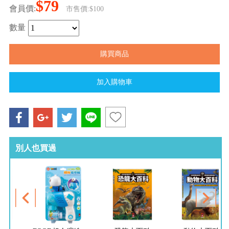
$79
會員價:
市售價:$100
數量
別人也買過