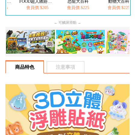
FOOD超人繽紛泡泡槍
恐龍大百科
動物大百科
FOOD超人-我是小護士
205
會員價:$225
會員價:$225
會員價:$252
← 可觸屏滑動 →
商品特色
注意事項