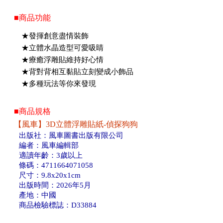
■商品功能
★發揮創意盡情裝飾
★立體水晶造型可愛吸睛
★療癒浮雕貼維持好心情
★背對背相互黏貼立刻變成小飾品
★多種玩法等你來發現
■商品規格
【風車】3D立體浮雕貼紙-偵探狗狗
出版社：風車圖書出版有限公司
編者：風車編輯部
適讀年齡：3歲以上
條碼：4711664071058
尺寸：9.8x20x1cm
出版時間：2026年5月
產地：中國
商品檢驗標誌：D33884