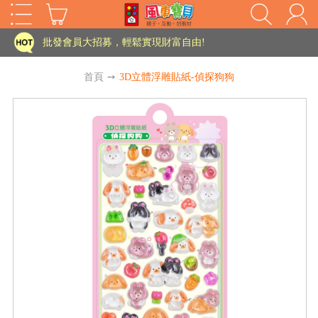
批發會員大招募，輕鬆實現財富自由!
如需更改或重開發票 需在訂單成立三天內通知客服 寄回發票需附上回郵郵票
首頁
➙
3D立體浮雕貼紙-偵探狗狗
老師您好!!幼教會員火熱招募中~
海外購物免煩惱！點我查看『海外購物流程說明』
家長樂了!「風車書版集團暨FOOD超人企業總部」目前正興建中!
批發會員大招募，輕鬆實現財富自由!
HOT
如需更改或重開發票 需在訂單成立三天內通知客服 寄回發票需附上回郵郵票
老師您好!!幼教會員火熱招募中~
海外購物免煩惱！點我查看『海外購物流程說明』