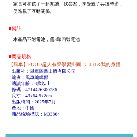
家長可和孩子一起閱讀、找答案，享受親子共讀時光，
促進親子互動關係。
■備註
本產品不附電池，需3顆四號電池
■商品規格
【風車】FOOD超人有聲學習掛圖-ㄅㄆㄇ&我的身體
出版社：風車圖書出版有限公司
編者：風車編輯部
適讀年齡：3歲以上
條碼：4714426300786
尺寸：43x64.5x2cm
出版時間：2025年7月
產地：中國
商品檢驗標誌：M33884