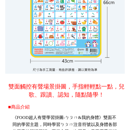
雙面觸控有聲場景掛圖，手指輕輕點一點，兒
歌、跟讀、認知，隨點隨學！
■商品介紹
《FOOD超人有聲學習掛圖-ㄅㄆㄇ&我的身體》雙面不
同的學習主題，同時學習ㄅㄆㄇ注音符號以及身體各部