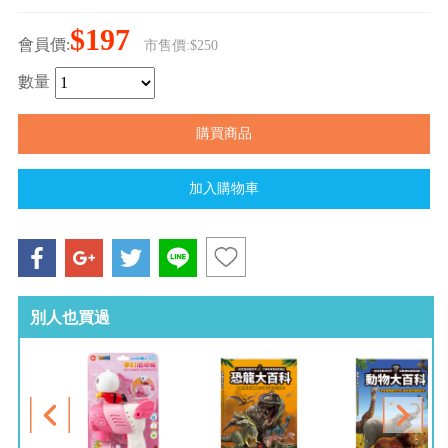
$197
會員價:
市售價:$250
數量
別人也買過