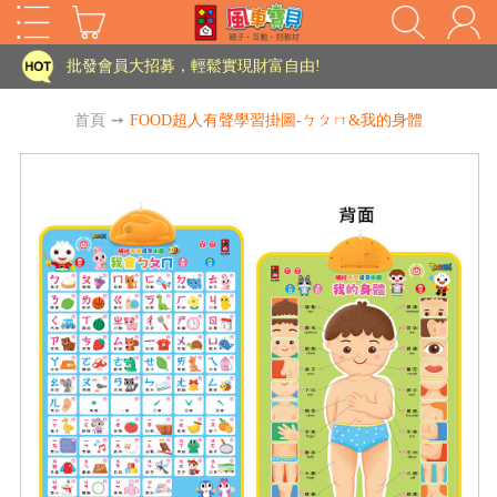
批發會員大招募，輕鬆實現財富自由!
如需更改或重開發票 需在訂單成立三天內通知客服 寄回發票需附上回郵郵票
首頁
➙
FOOD超人有聲學習掛圖-ㄅㄆㄇ&我的身體
老師您好!!幼教會員火熱招募中~
海外購物免煩惱！點我查看『海外購物流程說明』
家長樂了!「風車書版集團暨FOOD超人企業總部」目前正興建中!
批發會員大招募，輕鬆實現財富自由!
HOT
如需更改或重開發票 需在訂單成立三天內通知客服 寄回發票需附上回郵郵票
老師您好!!幼教會員火熱招募中~
海外購物免煩惱！點我查看『海外購物流程說明』