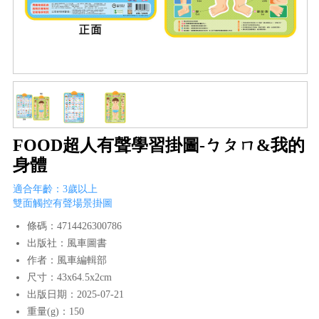
FOOD超人有聲學習掛圖-ㄅㄆㄇ&我的
身體
適合年齡：3歲以上
雙面觸控有聲場景掛圖
條碼：4714426300786
出版社：風車圖書
作者：風車編輯部
尺寸：43x64.5x2cm
出版日期：2025-07-21
重量(g)：150