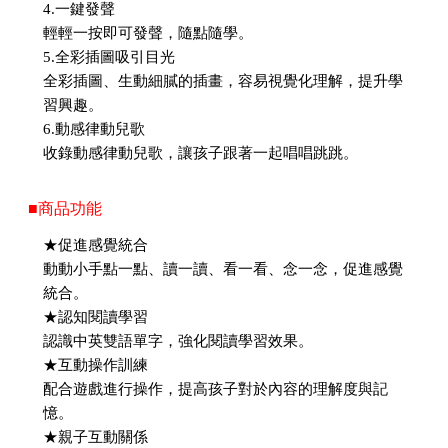
4.一鍵發聲
輕輕一按即可發聲，隨點隨學。
5.全彩插圖吸引目光
全彩插圖、生動細膩的插畫，容易視覺化理解，提升學
習興趣。
6.動感律動兒歌
收錄動感律動兒歌，讓孩子跟著一起唱唱跳跳。
■商品功能
★促進感覺統合
動動小手點一點、讀一讀、看一看、念一念，促進感覺
統合。
★認知閱讀學習
認識中英雙語單字，強化閱讀學習效果。
★互動操作訓練
配合遊戲進行操作，提高孩子對於內容的理解度與記
憶。
★親子互動關係