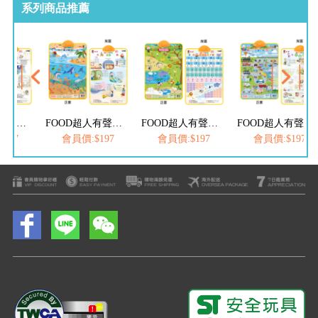
系列商品推薦
FOOD超人有聲學習掛圖-海洋動物&唐詩
FOOD超人有聲學習掛圖-可愛動物&認識數字
FOOD超人有聲學習掛圖-交通工具&三字經
FOOD超人有聲學習掛圖-A
$197
會員價:$197
會員價:$197
會員價:$197