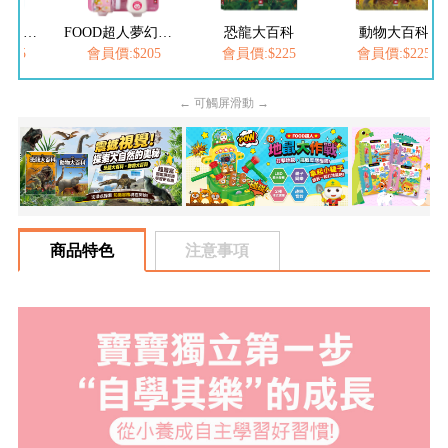
FOOD超人夢幻泡泡槍
恐龍大百科
動物大百科
FOO
$205
會員價:$225
會員價:$225
會員價:$252
← 可觸屏滑動 →
商品特色
注意事項