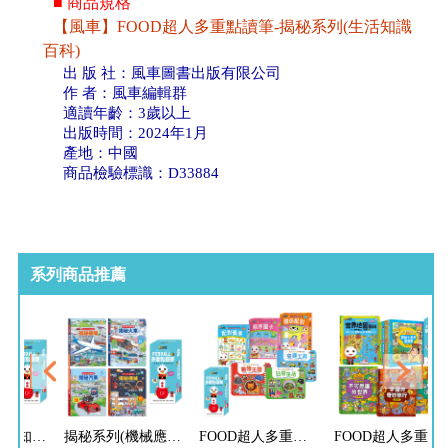
■ 商品規格
【風車】FOOD超人多重點讀筆-揭秘系列(生活知識
百科)
出 版 社：風車圖書出版有限公司
作 者：風車編輯群
適讀年齡：3歲以上
出版時間：2024年1月
產地：中國
商品檢驗標識：D33884
系列商品推薦
揭秘系列(生活知識翻翻百科)-點讀套組
揭秘系列(機械應用翻翻百科)-點讀套組
FOOD超人多重點讀筆-認知啟蒙組
FOOD超人多重點讀筆-科學百科組