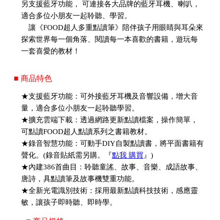
另支援藍牙功能， 可連接各大品牌的藍牙耳機、喇叭，
適合多位小朋友一起聆聽、學習。
讓《FOOD超人多重點讀筆》陪伴孩子用眼睛與耳朵來
探索世界每一個角落、閱讀每一本喜歡的書籍，遊玩每
一套喜愛的教材！
■ 商品特色
★支援藍牙功能：可外接藍牙耳機及音響設備，增大音
量，適合多位小朋友一起聆聽學習。
★擴充雲端下載：透過網路更新點讀檔案，操作簡單，
可點讀FOOD超人點讀系列之書籍教材。
★錄音智慧功能：可動手DIY自製點讀書，將平面書籍有
聲化。(錄音貼紙需另購。『
點我 購買
』)
★內建386首曲目：聆聽童謠、故事、音樂、成語故事、
唐詩，具點讀筆及故事機雙重功能。
★全新光電識別技術：採用最新點讀科技技術，感應靈
敏，讓孩子即時聽、即時學。