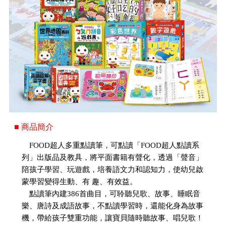
■ 商品簡介
FOOD超人多重點讀筆，可點讀「FOOD超人點讀系
列」出版品及教具，將平面書籍有聲化，透過「聲音」
陪孩子學習、玩遊戲，培養語文力和認知力，使幼兒啟
蒙學習變得生動、有 趣、有效益。
點讀筆內建386首曲目，可聆聽兒歌、故事、睡眠音
樂、唐詩及成語故事，不點讀學習時，還能化身為故事
機，帶給孩子雙重功能，讓寶貝隨時聽故事、唱兒歌！