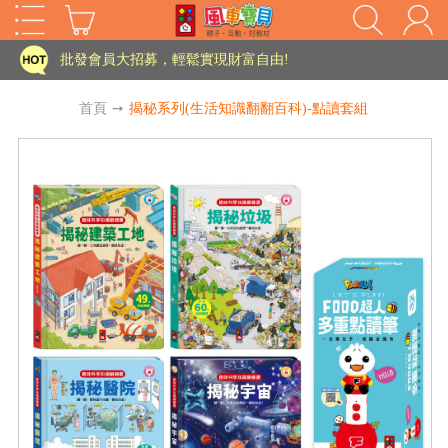
家長樂了!「風車書版集團暨FOOD超人企業總部」目前正興建中!
批發會員大招募，輕鬆實現財富自由!
如需更改或重開發票 需在訂單成立三天內通知客服 寄回發票需附上回郵郵票
首頁
➙
揭秘系列(生活知識翻翻百科)-點讀套組
老師您好!!幼教會員火熱招募中~
海外購物免煩惱！點我查看『海外購物流程說明』
家長樂了!「風車書版集團暨FOOD超人企業總部」目前正興建中!
批發會員大招募，輕鬆實現財富自由!
HOT
如需更改或重開發票 需在訂單成立三天內通知客服 寄回發票需附上回郵郵票
老師您好!!幼教會員火熱招募中~
海外購物免煩惱！點我查看『海外購物流程說明』