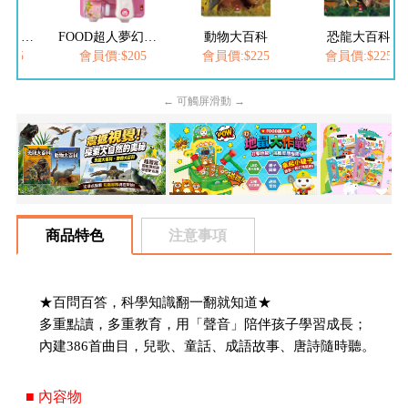
FOOD超人繽紛泡泡槍
FOOD超人夢幻泡泡槍
動物大百科
恐龍大百科
205
會員價:$205
會員價:$225
會員價:$225
← 可觸屏滑動 →
商品特色
注意事項
★百問百答，科學知識翻一翻就知道★
多重點讀，多重教育，用「聲音」陪伴孩子學習成長；
內建386首曲目，兒歌、童話、成語故事、唐詩隨時聽。
■ 內容物