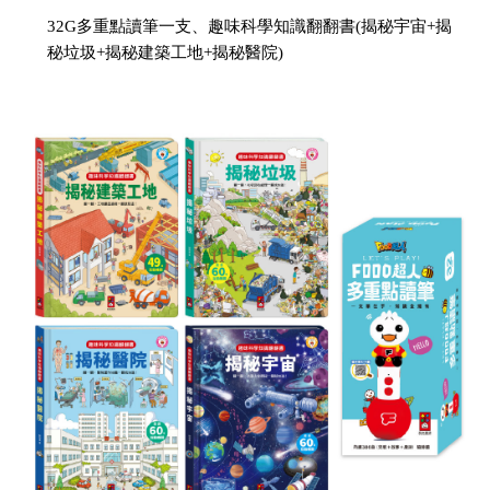
32G多重點讀筆一支、趣味科學知識翻翻書(揭秘宇宙+揭
秘垃圾+揭秘建築工地+揭秘醫院)