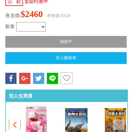
套組特惠中
$2460
會員價:
市售價:$3520
數量
別人也買過