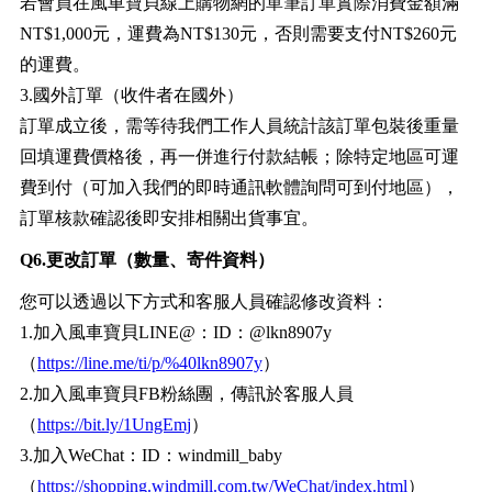
若會員在風車寶貝線上購物網的單筆訂單實際消費金額滿
NT$1,000元，運費為NT$130元，否則需要支付NT$260元
的運費。
3.國外訂單（收件者在國外）
訂單成立後，需等待我們工作人員統計該訂單包裝後重量
回填運費價格後，再一併進行付款結帳；除特定地區可運
費到付（可加入我們的即時通訊軟體詢問可到付地區），
訂單核款確認後即安排相關出貨事宜。
Q6.更改訂單（數量、寄件資料）
您可以透過以下方式和客服人員確認修改資料：
1.加入風車寶貝LINE@：ID：@lkn8907y
（
https://line.me/ti/p/%40lkn8907y
）
2.加入風車寶貝FB粉絲團，傳訊於客服人員
（
https://bit.ly/1UngEmj
）
3.加入WeChat：ID：windmill_baby
（
https://shopping.windmill.com.tw/WeChat/index.html
）