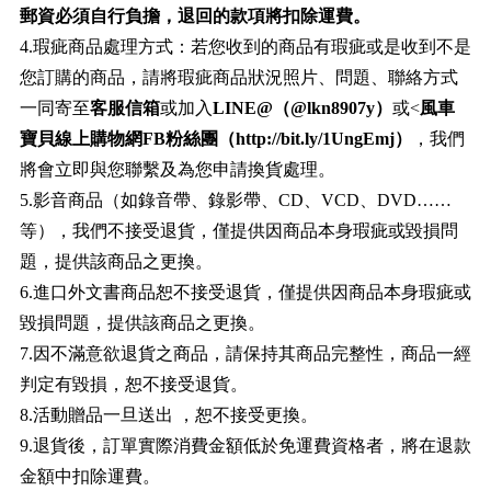
郵資必須自行負擔，退回的款項將扣除運費。
4.瑕疵商品處理方式：若您收到的商品有瑕疵或是收到不是
您訂購的商品，請將瑕疵商品狀況照片、問題、聯絡方式
一同寄至
客服信箱
或加入
LINE@（@lkn8907y）
或<
風車
寶貝線上購物網FB粉絲團（http://bit.ly/1UngEmj）
，我們
將會立即與您聯繫及為您申請換貨處理。
5.影音商品（如錄音帶、錄影帶、CD、VCD、DVD……
等），我們不接受退貨，僅提供因商品本身瑕疵或毀損問
題，提供該商品之更換。
6.進口外文書商品恕不接受退貨，僅提供因商品本身瑕疵或
毀損問題，提供該商品之更換。
7.因不滿意欲退貨之商品，請保持其商品完整性，商品一經
判定有毀損，恕不接受退貨。
8.活動贈品一旦送出 ，恕不接受更換。
9.退貨後，訂單實際消費金額低於免運費資格者，將在退款
金額中扣除運費。