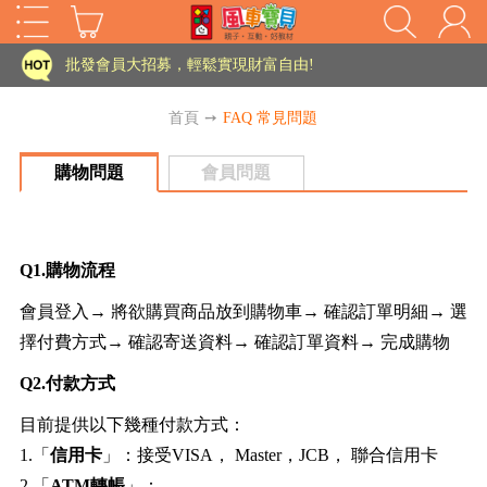
家長樂了!「風車書版集團暨FOOD超人企業總部」目前正興建中!
批發會員大招募，輕鬆實現財富自由!
如需更改或重開發票 需在訂單成立三天內通知客服 寄回發票需附上回郵郵票
首頁
➙
FAQ 常見問題
老師您好!!幼教會員火熱招募中~
購物問題
會員問題
海外購物免煩惱！點我查看『海外購物流程說明』
家長樂了!「風車書版集團暨FOOD超人企業總部」目前正興建中!
Q1.購物流程
批發會員大招募，輕鬆實現財富自由!
HOT
會員登入→ 將欲購買商品放到購物車→ 確認訂單明細→ 選
如需更改或重開發票 需在訂單成立三天內通知客服 寄回發票需附上回郵郵票
擇付費方式→ 確認寄送資料→ 確認訂單資料→ 完成購物
老師您好!!幼教會員火熱招募中~
Q2.付款方式
海外購物免煩惱！點我查看『海外購物流程說明』
目前提供以下幾種付款方式：
1.「
信用卡
」：接受VISA， Master，JCB， 聯合信用卡
2.「
ATM轉帳
」：