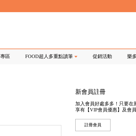
寄回發票需附上回郵郵票
前正興建中!
品專區
FOOD超人多重點讀筆
促銷活動
樂
寄回發票需附上回郵郵票
新會員註冊
加入會員好處多多！只要在
享有【VIP會員優惠】及會