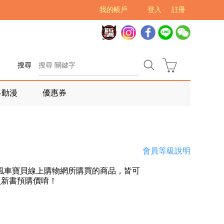
我的帳戶
登入
註冊
搜尋
多動漫
優惠券
會員等級說明
風車寶貝線上購物網所購買的商品，皆可
員新書預購價唷！