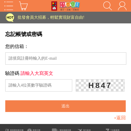
家長樂了!「風車書版集團暨FOOD超人企業總部」目前正興建中!
批發會員大招募，輕鬆實現財富自由!
如需更改或重開發票 需在訂單成立三天內通知客服 寄回發票需附上回郵郵票
忘記帳號或密碼
老師您好!!幼教會員火熱招募中~
您的信箱：
海外購物免煩惱！點我查看『海外購物流程說明』
家長樂了!「風車書版集團暨FOOD超人企業總部」目前正興建中!
驗證碼
請輸入大寫英文
批發會員大招募，輕鬆實現財富自由!
HOT
H847
如需更改或重開發票 需在訂單成立三天內通知客服 寄回發票需附上回郵郵票
老師您好!!幼教會員火熱招募中~
海外購物免煩惱！點我查看『海外購物流程說明』
«返回