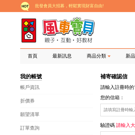
批發會員大招募，輕鬆實現財富自由!
如需更改或重開發票 需在訂單成立三天內通知客服 
老師您好!!幼教會員火熱招募中~
海外購物免煩惱！點我查看『海外購物流程說明』
家長樂了!「風車書版集團暨FOOD超人企業總部」目
首頁
最新訊息
商品分類
新
批發會員大招募，輕鬆實現財富自由!
我的帳號
補寄確認信
如需更改或重開發票 需在訂單成立三天內通知客服 
帳戶資訊
請輸入註冊時的
老師您好!!幼教會員火熱招募中~
您的信箱：
折價券
海外購物免煩惱！點我查看『海外購物流程說明』
願望清單
驗證碼
請輸入大
訂單查詢