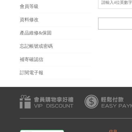
會員等級
資料修改
產品維修&保固
忘記帳號或密碼
補寄確認信
訂閱電子報
信息