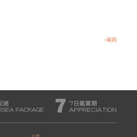
«返回
位置