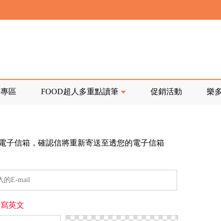
寄回發票需附上回郵郵票
前正興建中!
品專區
FOOD超人多重點讀筆
促銷活動
樂
寄回發票需附上回郵郵票
電子信箱，確認信將重新寄送至透您的電子信箱
寫英文