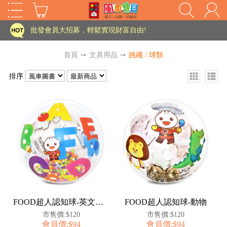
家長樂了!「風車書版集團暨FOOD超人企業總部」目前正興建中!
批發會員大招募，輕鬆實現財富自由!
如需更改或重開發票 需在訂單成立三天內通知客服 寄回發票需附上回郵郵票
首頁
➙
文具用品
➙
跳繩 / 球類
老師您好!!幼教會員火熱招募中~
排序
海外購物免煩惱！點我查看『海外購物流程說明』
家長樂了!「風車書版集團暨FOOD超人企業總部」目前正興建中!
批發會員大招募，輕鬆實現財富自由!
HOT
如需更改或重開發票 需在訂單成立三天內通知客服 寄回發票需附上回郵郵票
老師您好!!幼教會員火熱招募中~
海外購物免煩惱！點我查看『海外購物流程說明』
FOOD超人認知球-英文數字
FOOD超人認知球-動物
市售價:$120
市售價:$120
會員價:$94
會員價:$94