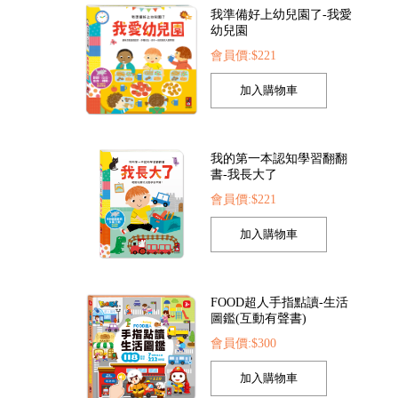
我的第一本認知學習翻翻
書-我長大了
會員價:$221
FOOD超人手指點讀-生活
圖鑑(互動有聲書)
會員價:$300