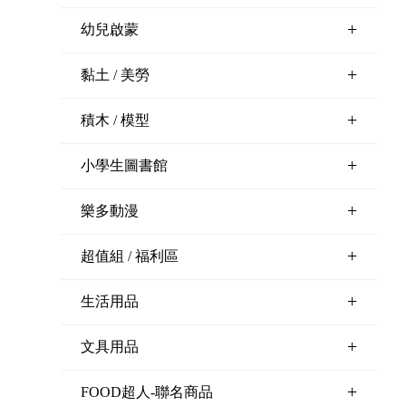
+
幼兒啟蒙
+
黏土 / 美勞
+
積木 / 模型
+
小學生圖書館
+
樂多動漫
+
超值組 / 福利區
+
生活用品
+
文具用品
+
FOOD超人-聯名商品