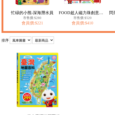
忙碌的小熊-深海潛水員
FOOD超人磁力珠創意寫畫板
市售價:$280
市售價:$520
會員價:$221
會員價:$410
排序