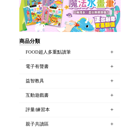
商品分類
+
FOOD超人多重點讀筆
+
電子有聲書
+
益智教具
+
互動遊戲書
+
評量/練習本
+
親子共讀區