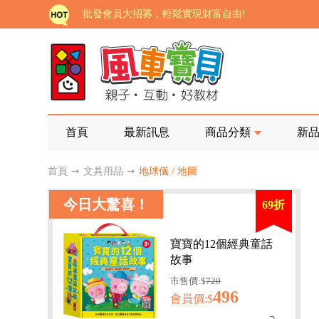
批發會員大招募，輕鬆實現財富自由!
如需更改或重開發票 需在訂單成立三天內通知客服 
老師您好!!幼教會員火熱招募中~
海外購物免煩惱！點我查看『海外購物流程說明』
家長樂了!「風車書版集團暨FOOD超人企業總部」目
首頁
最新訊息
商品分類
新
批發會員大招募，輕鬆實現財富自由!
首頁
➙
文具用品
➙
地球儀 / 地圖
如需更改或重開發票 需在訂單成立三天內通知客服 
今日大驚喜！
69折
老師您好!!幼教會員火熱招募中~
海外購物免煩惱！點我查看『海外購物流程說明』
寶寶的12個經典童話
故事
市售價:$
720
496
會員價:$