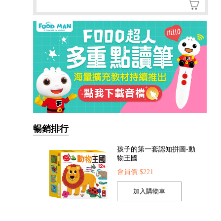
孩子的第一套認知拼圖-動
物王國
會員價:$221
暢銷排行
我準備好上幼兒園了-我愛
幼兒園
會員價:$221