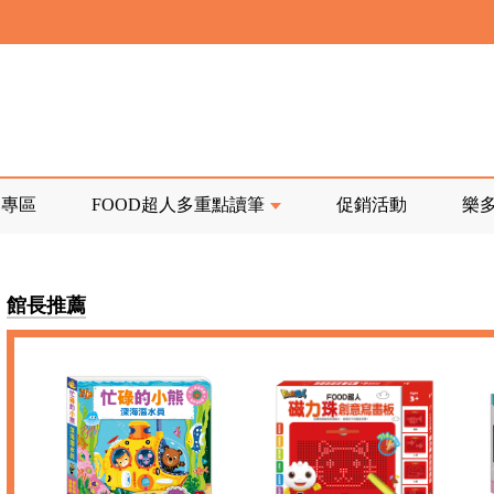
寄回發票需附上回郵郵票
前正興建中!
品專區
FOOD超人多重點讀筆
促銷活動
樂
寄回發票需附上回郵郵票
館長推薦