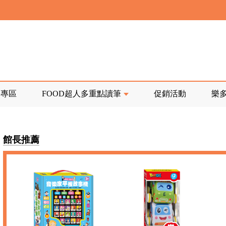
寄回發票需附上回郵郵票
前正興建中!
品專區
FOOD超人多重點讀筆
促銷活動
樂
寄回發票需附上回郵郵票
館長推薦