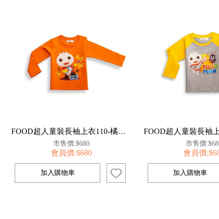
FOOD超人童裝長袖上衣110-橘【百事特】
市售價:$680
市售價:$68
會員價:$680
會員價:$6