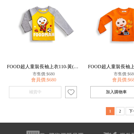
FOOD超人童裝長袖上衣110-黃(足球)【百事特】
市售價:$680
市售價:$68
會員價:$680
會員價:$6
1
2
下