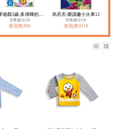
數學遊戲5歲-多湖輝的NEW頭腦開發
烏丟丟-樂讀趣小火車12
市售價:$128
市售價:$150
會員價:$96
會員價:$118