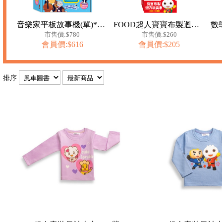
音樂家平板故事機(單)*新版*
FOOD超人寶寶布製迴力玩具車(救護車、汽車)
市售價:$780
市售價:$260
會員價:$616
會員價:$205
排序