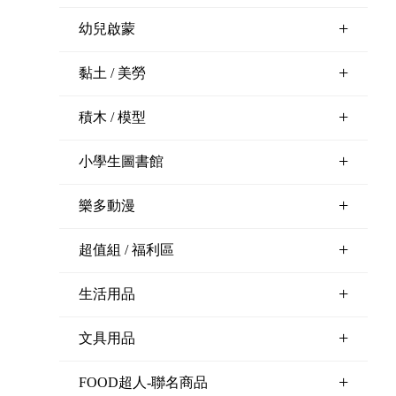
+
幼兒啟蒙
+
黏土 / 美勞
+
積木 / 模型
+
小學生圖書館
+
樂多動漫
+
超值組 / 福利區
+
生活用品
+
文具用品
+
FOOD超人-聯名商品