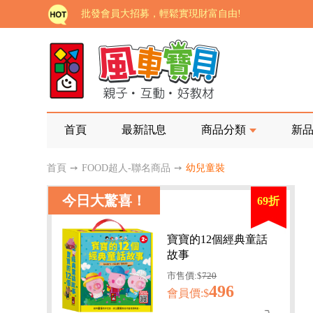
批發會員大招募，輕鬆實現財富自由!
如需更改或重開發票 需在訂單成立三天內通知客服 
老師您好!!幼教會員火熱招募中~
海外購物免煩惱！點我查看『海外購物流程說明』
家長樂了!「風車書版集團暨FOOD超人企業總部」目
首頁
最新訊息
商品分類
新
批發會員大招募，輕鬆實現財富自由!
首頁
➙
FOOD超人-聯名商品
➙
幼兒童裝
如需更改或重開發票 需在訂單成立三天內通知客服 
今日大驚喜！
69折
老師您好!!幼教會員火熱招募中~
海外購物免煩惱！點我查看『海外購物流程說明』
寶寶的12個經典童話
故事
市售價:$
720
496
會員價:$