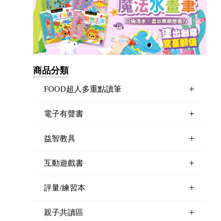
商品分類
+
FOOD超人多重點讀筆
+
電子有聲書
+
益智教具
+
互動遊戲書
+
評量/練習本
+
親子共讀區