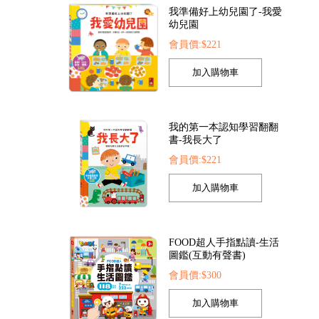
我的第一本認知學習翻翻
書-我長大了
會員價:$221
FOOD超人手指點讀-生活
圖鑑(互動有聲書)
會員價:$300
孩子的第一套認知拼圖-動
物王國
會員價:$221