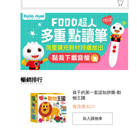
暢銷排行
我準備好上幼兒園了-我愛
幼兒園
會員價:$221