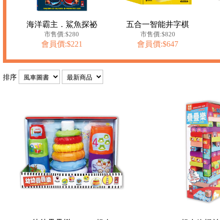
海洋霸主．鯊魚探祕
五合一智能井字棋
市售價:$280
市售價:$820
會員價:$221
會員價:$647
排序