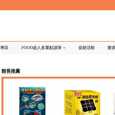
寄回發票需附上回郵郵票
前正興建中!
品專區
FOOD超人多重點讀筆
促銷活動
樂
寄回發票需附上回郵郵票
館長推薦