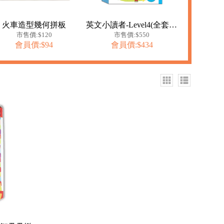
火車造型幾何拼板
英文小讀者-Level4(全套10冊)
市售價:$120
市售價:$550
會員價:$94
會員價:$434