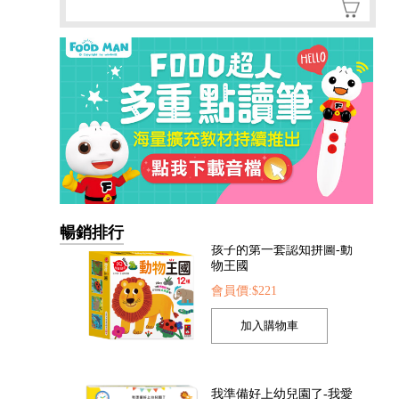
暢銷排行
我準備好上幼兒園了-我愛
幼兒園
會員價:$221