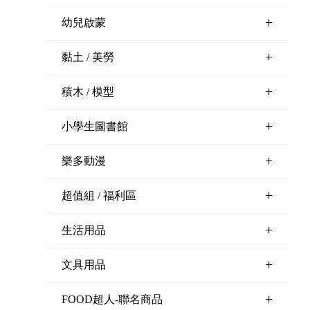
+
幼兒啟蒙
+
黏土 / 美勞
+
積木 / 模型
+
小學生圖書館
+
樂多動漫
+
超值組 / 福利區
+
生活用品
+
文具用品
+
FOOD超人-聯名商品