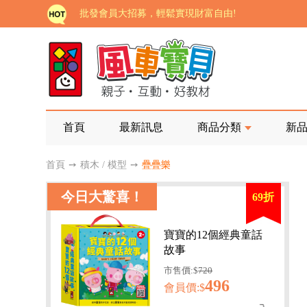
批發會員大招募，輕鬆實現財富自由!
如需更改或重開發票 需在訂單成立三天內通知客服 
老師您好!!幼教會員火熱招募中~
海外購物免煩惱！點我查看『海外購物流程說明』
家長樂了!「風車書版集團暨FOOD超人企業總部」目
首頁
最新訊息
商品分類
新
批發會員大招募，輕鬆實現財富自由!
首頁
➙
積木 / 模型
➙
疊疊樂
如需更改或重開發票 需在訂單成立三天內通知客服 
今日大驚喜！
69折
老師您好!!幼教會員火熱招募中~
海外購物免煩惱！點我查看『海外購物流程說明』
寶寶的12個經典童話
故事
市售價:$
720
496
會員價:$