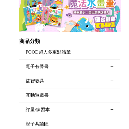
商品分類
+
FOOD超人多重點讀筆
+
電子有聲書
+
益智教具
+
互動遊戲書
+
評量/練習本
+
親子共讀區