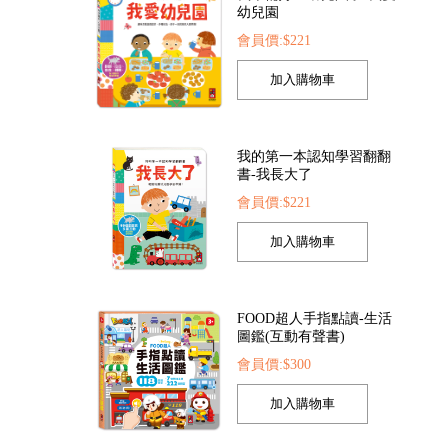
我的第一本認知學習翻翻
書-我長大了
會員價:$221
FOOD超人手指點讀-生活
圖鑑(互動有聲書)
會員價:$300
孩子的第一套認知拼圖-動
物王國
會員價:$221