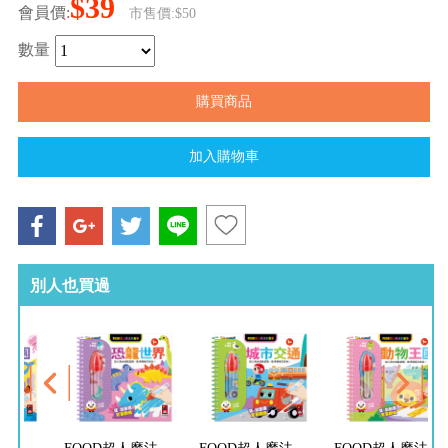
$39
會員價:
市售價:$50
數量
別人也買過