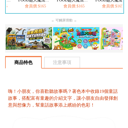
FOOD超人魔法水畫筆-海洋樂園
FOOD超人魔法水畫筆-恐龍世界
FOOD超人魔法水畫筆-城市交通
FOOD超人魔法水畫筆-動物王國
165
會員價:$165
會員價:$165
會員價:$165
← 可觸屏滑動 →
商品特色
注意事項
嗨！小朋友，你喜歡聽故事嗎？著色本中收錄19個童話
故事，搭配富有童趣的介紹文字，讓小朋友自由發揮創
意與想像力，幫童話故事添上繽紛的色彩！