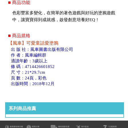
■ 商品功能
色彩豐富多變化，在簡單的著色遊戲與好玩的塗鴉遊戲
中，讓寶寶得到成就感，啟發創意培養好EQ！
■ 商品規格
【風車】可愛童話愛塗鴉
出 版 社：風車圖書出版有限公司
作 者：風車編輯群
適讀年齡：3歲以上
條 碼：4714426601852
尺 寸：21*29.7cm
頁 數：24頁，彩色
出版時間：2018年12月
系列商品推薦