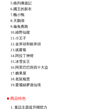
5.格列佛遊記
6.國王的新衣
7.醜小鴨
8.天鵝湖
9.龜兔賽跑
10.綠野仙蹤
11.小王子
12.金斧頭和銀斧頭
13.拔蘿蔔
14.阿拉丁神燈
15.冰雪女王
16.阿里巴巴與四十大盜
17.糖果屋
18.老鼠報恩
19.愛麗絲夢遊仙境
■ 商品特色
1. 童話主題提升聯想力