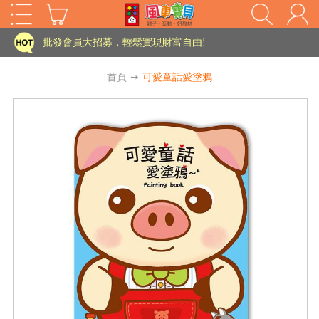
家長樂了!「風車書版集團暨FOOD超人企業總部」目前正興建中!
批發會員大招募，輕鬆實現財富自由!
如需更改或重開發票 需在訂單成立三天內通知客服 寄回發票需附上回郵郵票
首頁
➙
可愛童話愛塗鴉
老師您好!!幼教會員火熱招募中~
海外購物免煩惱！點我查看『海外購物流程說明』
家長樂了!「風車書版集團暨FOOD超人企業總部」目前正興建中!
批發會員大招募，輕鬆實現財富自由!
HOT
如需更改或重開發票 需在訂單成立三天內通知客服 寄回發票需附上回郵郵票
老師您好!!幼教會員火熱招募中~
海外購物免煩惱！點我查看『海外購物流程說明』