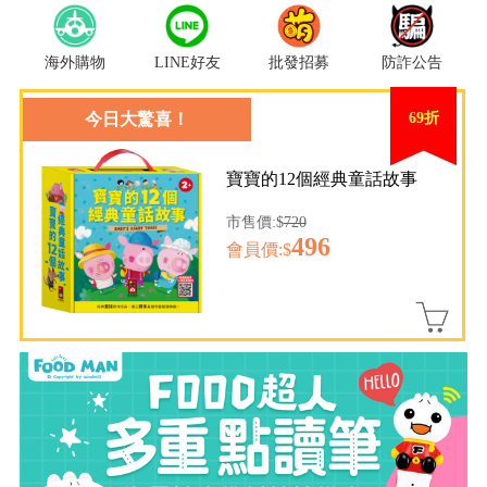
海外購物
LINE好友
批發招募
防詐公告
今日大驚喜！
69折
寶寶的12個經典童話故事
市售價:$
720
496
會員價:$