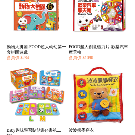
動物大拼圖-FOOD超人幼幼第一
FOOD超人創意磁力片-歡樂汽車
套拼圖遊戲
摩天輪
會員價:$284
會員價:$1090
Baby趣味學習貼貼書(4書第二
波波熊學穿衣