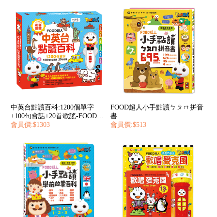
中英台點讀百科:1200個單字
FOOD超人小手點讀ㄅㄆㄇ拼音
+100句會話+20首歌謠-FOOD超
書
人
會員價:$1303
會員價:$513