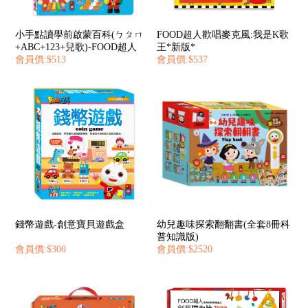
小手點讀學前啟蒙百科(ㄅㄆㄇ
FOOD超人歡唱麥克風:我是K歌
+ABC+123+兒歌)-FOOD超人
王*新版*
會員價:$513
會員價:$537
錢幣遊戲-創意寶貝遊戲盒
幼兒趣味探索翻翻書(全套8冊科
普知識版)
會員價:$300
會員價:$2520