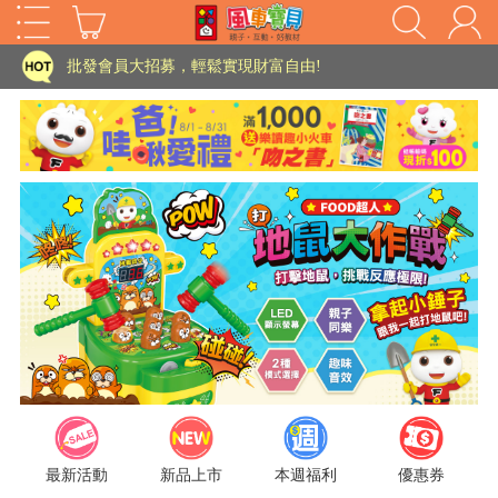
家長樂了!「風車書版集團暨FOOD超人企業總部」目前正興建中!
批發會員大招募，輕鬆實現財富自由!
如需更改或重開發票 需在訂單成立三天內通知客服 寄回發票需附上回郵郵票
老師您好!!幼教會員火熱招募中~
海外購物免煩惱！點我查看『海外購物流程說明』
家長樂了!「風車書版集團暨FOOD超人企業總部」目前正興建中!
批發會員大招募，輕鬆實現財富自由!
HOT
如需更改或重開發票 需在訂單成立三天內通知客服 寄回發票需附上回郵郵票
老師您好!!幼教會員火熱招募中~
海外購物免煩惱！點我查看『海外購物流程說明』
最新活動
新品上市
本週福利
優惠券