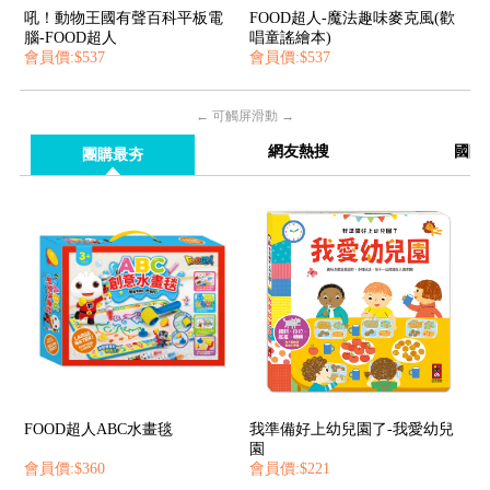
吼！動物王國有聲百科平板電
FOOD超人-魔法趣味麥克風(歡
腦-FOOD超人
唱童謠繪本)
會員價:$537
會員價:$537
← 可觸屏滑動 →
網友熱搜
國際
團購最夯
FOOD超人ABC水畫毯
我準備好上幼兒園了-我愛幼兒
園
會員價:$360
會員價:$221