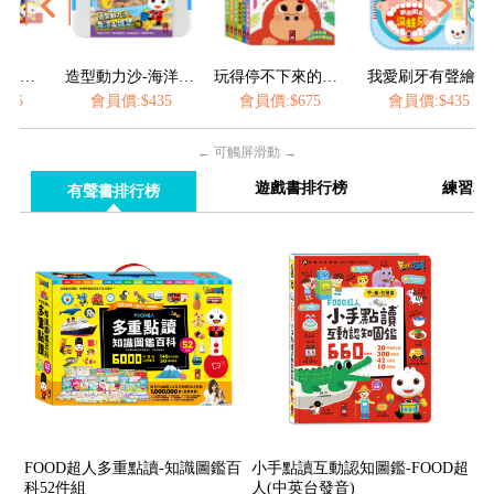
造型動力沙-海洋&城堡
玩得停不下來的抽拉書(全套6冊)
我愛刷牙有聲繪本
員價:$435
會員價:$675
會員價:$435
會員價:$3
← 可觸屏滑動 →
遊戲書排行榜
練習本
有聲書排行榜
FOOD超人多重點讀-知識圖鑑百
小手點讀互動認知圖鑑-FOOD超
科52件組
人(中英台發音)