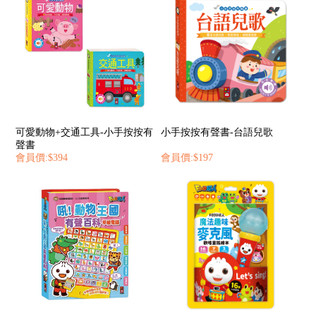
可愛動物+交通工具-小手按按有
小手按按有聲書-台語兒歌
聲書
會員價:$394
會員價:$197