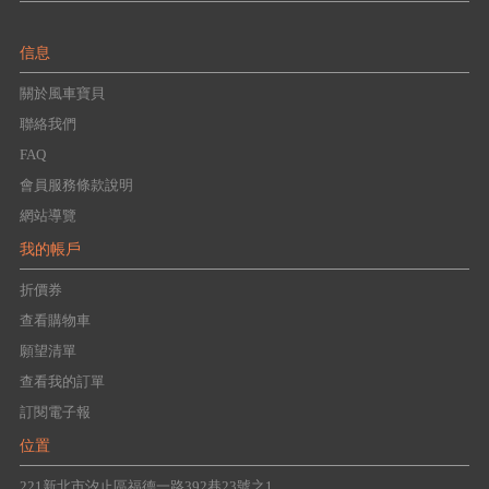
信息
關於風車寶貝
聯絡我們
FAQ
會員服務條款說明
網站導覽
我的帳戶
折價券
查看購物車
願望清單
查看我的訂單
訂閱電子報
位置
221新北市汐止區福德一路392巷23號之1