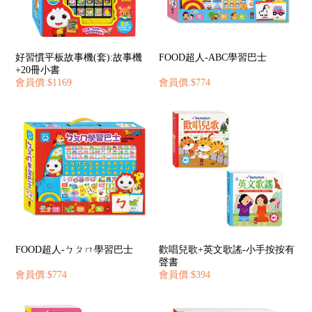
好習慣平板故事機(套):故事機
FOOD超人-ABC學習巴士
+20冊小書
會員價:$1169
會員價:$774
FOOD超人-ㄅㄆㄇ學習巴士
歡唱兒歌+英文歌謠-小手按按有
聲書
會員價:$774
會員價:$394