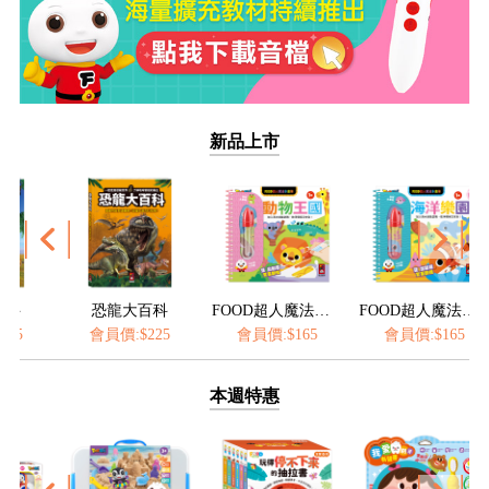
新品上市
龍大百科
FOOD超人魔法水畫筆-動物王國
FOOD超人魔法水畫筆-海洋樂園
員價:$225
會員價:$165
會員價:$165
會員價:$1
本週特惠