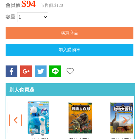
$94
會員價:
市售價:$120
數量
別人也買過