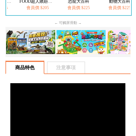
FOOD超人夢幻泡泡槍
FOOD超人繽紛泡泡槍
恐龍大百科
動物大百科
205
會員價:$205
會員價:$225
會員價:$225
← 可觸屏滑動 →
商品特色
注意事項