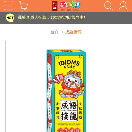
家長樂了!「風車書版集團暨FOOD超人企業總部」目前正興建中!
批發會員大招募，輕鬆實現財富自由!
如需更改或重開發票 需在訂單成立三天內通知客服 寄回發票需附上回郵郵票
首頁
➙
成語接龍
老師您好!!幼教會員火熱招募中~
海外購物免煩惱！點我查看『海外購物流程說明』
家長樂了!「風車書版集團暨FOOD超人企業總部」目前正興建中!
批發會員大招募，輕鬆實現財富自由!
HOT
如需更改或重開發票 需在訂單成立三天內通知客服 寄回發票需附上回郵郵票
老師您好!!幼教會員火熱招募中~
海外購物免煩惱！點我查看『海外購物流程說明』