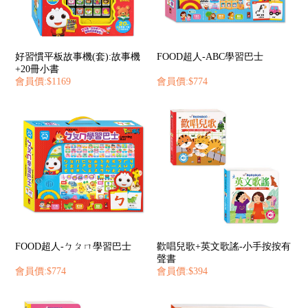
好習慣平板故事機(套):故事機
FOOD超人-ABC學習巴士
+20冊小書
會員價:$1169
會員價:$774
FOOD超人-ㄅㄆㄇ學習巴士
歡唱兒歌+英文歌謠-小手按按有
聲書
會員價:$774
會員價:$394