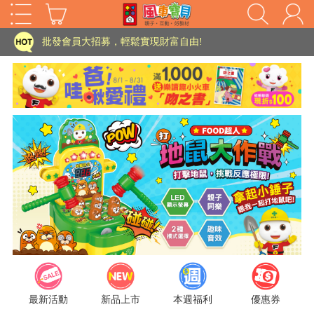
家長樂了!「風車書版集團暨FOOD超人企業總部」目前正興建中!
批發會員大招募，輕鬆實現財富自由!
如需更改或重開發票 需在訂單成立三天內通知客服 寄回發票需附上回郵郵票
老師您好!!幼教會員火熱招募中~
海外購物免煩惱！點我查看『海外購物流程說明』
家長樂了!「風車書版集團暨FOOD超人企業總部」目前正興建中!
批發會員大招募，輕鬆實現財富自由!
HOT
如需更改或重開發票 需在訂單成立三天內通知客服 寄回發票需附上回郵郵票
老師您好!!幼教會員火熱招募中~
海外購物免煩惱！點我查看『海外購物流程說明』
最新活動
新品上市
本週福利
優惠券