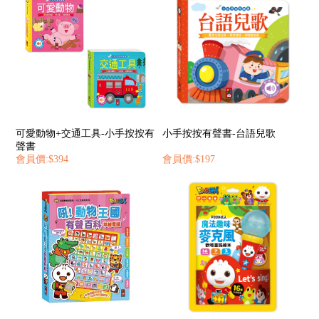
可愛動物+交通工具-小手按按有
小手按按有聲書-台語兒歌
聲書
會員價:$394
會員價:$197