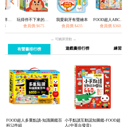
造型動力沙-海洋&城堡
玩得停不下來的抽拉書(全套6冊)
我愛刷牙有聲繪本
FOOD超人ABC水畫毯
5
會員價:$675
會員價:$435
會員價:$360
← 可觸屏滑動 →
遊戲書排行榜
練習本
有聲書排行榜
FOOD超人多重點讀-知識圖鑑百
小手點讀互動認知圖鑑-FOOD超
科52件組
人(中英台發音)