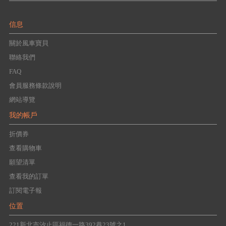
信息
關於風車寶貝
聯絡我們
FAQ
會員服務條款說明
網站導覽
我的帳戶
折價券
查看購物車
願望清單
查看我的訂單
訂閱電子報
位置
221新北市汐止區福德一路392巷23號之1