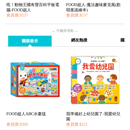
吼！動物王國有聲百科平板電
FOOD超人-魔法趣味麥克風(歡
腦-FOOD超人
唱童謠繪本)
會員價:$537
會員價:$537
← 可觸屏滑動 →
網友熱搜
國際
團購最夯
FOOD超人ABC水畫毯
我準備好上幼兒園了-我愛幼兒
園
會員價:$360
會員價:$221