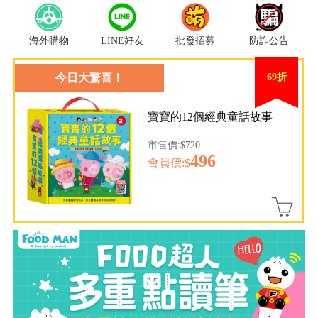
海外購物
LINE好友
批發招募
防詐公告
今日大驚喜！
69折
寶寶的12個經典童話故事
市售價:$
720
496
會員價:$