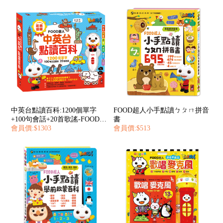
中英台點讀百科:1200個單字
FOOD超人小手點讀ㄅㄆㄇ拼音
+100句會話+20首歌謠-FOOD超
書
人
會員價:$1303
會員價:$513