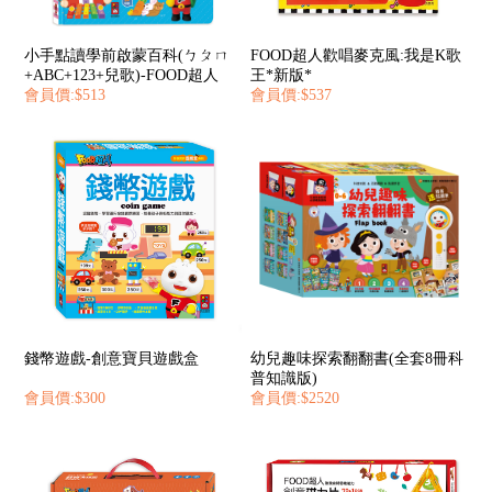
小手點讀學前啟蒙百科(ㄅㄆㄇ
FOOD超人歡唱麥克風:我是K歌
+ABC+123+兒歌)-FOOD超人
王*新版*
會員價:$513
會員價:$537
錢幣遊戲-創意寶貝遊戲盒
幼兒趣味探索翻翻書(全套8冊科
普知識版)
會員價:$300
會員價:$2520