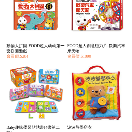
動物大拼圖-FOOD超人幼幼第一
FOOD超人創意磁力片-歡樂汽車
套拼圖遊戲
摩天輪
會員價:$284
會員價:$1090
Baby趣味學習貼貼書(4書第二
波波熊學穿衣