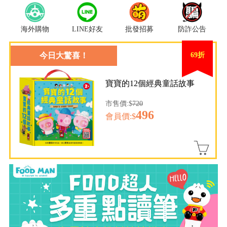
海外購物
LINE好友
批發招募
防詐公告
今日大驚喜！
69折
寶寶的12個經典童話故事
市售價:$
720
496
會員價:$