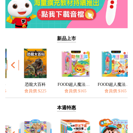
新品上市
大百科
FOOD超人魔法水畫筆-動物王國
FOOD超人魔法水畫筆-海洋樂園
FOOD超
:$225
會員價:$165
會員價:$165
會員價:$165
本週特惠