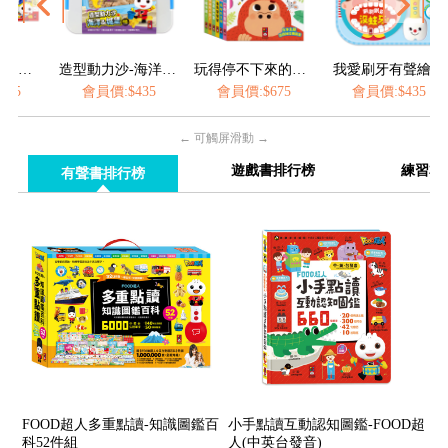
造型動力沙-海洋&城堡
玩得停不下來的抽拉書(全套6冊)
我愛刷牙有聲繪本
價:$435
會員價:$675
會員價:$435
會員價:$36
← 可觸屏滑動 →
遊戲書排行榜
練習本
有聲書排行榜
FOOD超人多重點讀-知識圖鑑百
小手點讀互動認知圖鑑-FOOD超
科52件組
人(中英台發音)