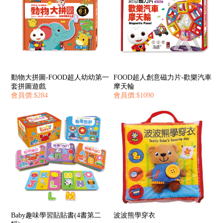
動物大拼圖-FOOD超人幼幼第一
FOOD超人創意磁力片-歡樂汽車
套拼圖遊戲
摩天輪
會員價:$284
會員價:$1090
Baby趣味學習貼貼書(4書第二
波波熊學穿衣