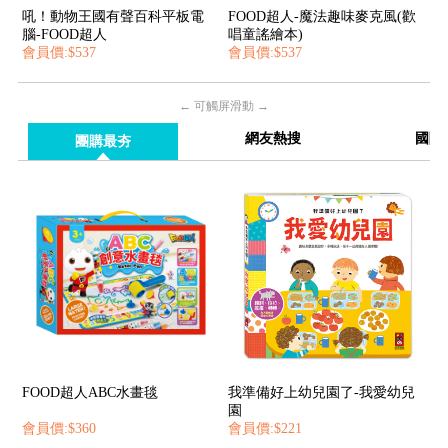
吼！動物王國有聲百科平板電
FOOD超人-魔法趣味麥克風(歡
腦-FOOD超人
唱童謠繪本)
會員價:$537
會員價:$537
← 可觸屏滑動 →
網友熱搜
國際
團購最夯
FOOD超人ABC水畫毯
我準備好上幼兒園了-我愛幼兒
園
會員價:$360
會員價:$221