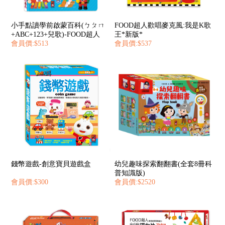
小手點讀學前啟蒙百科(ㄅㄆㄇ
FOOD超人歡唱麥克風:我是K歌
+ABC+123+兒歌)-FOOD超人
王*新版*
會員價:$513
會員價:$537
錢幣遊戲-創意寶貝遊戲盒
幼兒趣味探索翻翻書(全套8冊科
普知識版)
會員價:$300
會員價:$2520