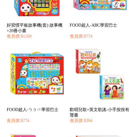
好習慣平板故事機(套):故事機
FOOD超人-ABC學習巴士
+20冊小書
會員價:$1169
會員價:$774
FOOD超人-ㄅㄆㄇ學習巴士
歡唱兒歌+英文歌謠-小手按按有
聲書
會員價:$774
會員價:$394