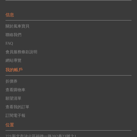
信息
關於風車寶貝
聯絡我們
FAQ
會員服務條款說明
網站導覽
我的帳戶
折價券
查看購物車
願望清單
查看我的訂單
訂閱電子報
位置
221新北市汐止區福德一路392巷23號之1