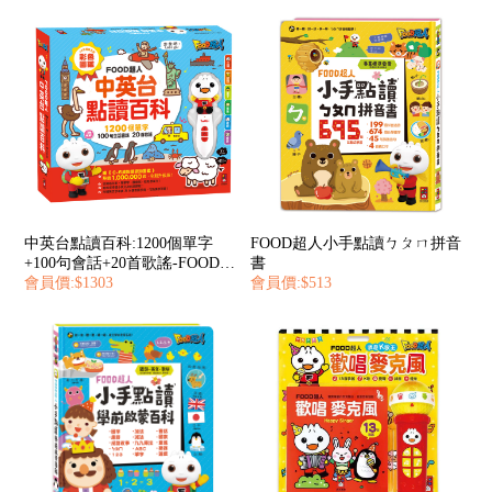
中英台點讀百科:1200個單字
FOOD超人小手點讀ㄅㄆㄇ拼音
+100句會話+20首歌謠-FOOD超
書
人
會員價:$1303
會員價:$513