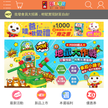
家長樂了!「風車書版集團暨FOOD超人企業總部」目前正興建中!
批發會員大招募，輕鬆實現財富自由!
如需更改或重開發票 需在訂單成立三天內通知客服 寄回發票需附上回郵郵票
老師您好!!幼教會員火熱招募中~
海外購物免煩惱！點我查看『海外購物流程說明』
家長樂了!「風車書版集團暨FOOD超人企業總部」目前正興建中!
批發會員大招募，輕鬆實現財富自由!
HOT
如需更改或重開發票 需在訂單成立三天內通知客服 寄回發票需附上回郵郵票
老師您好!!幼教會員火熱招募中~
海外購物免煩惱！點我查看『海外購物流程說明』
最新活動
新品上市
本週福利
優惠券