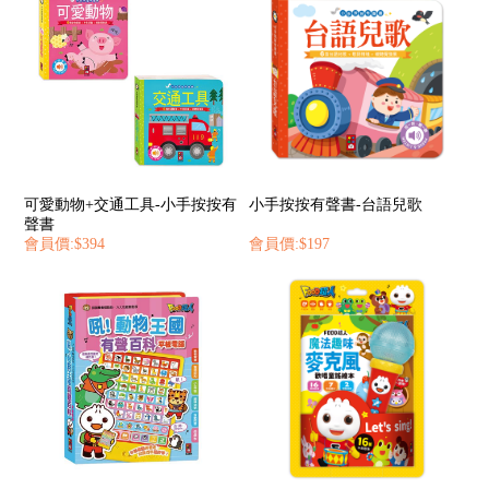
可愛動物+交通工具-小手按按有
小手按按有聲書-台語兒歌
聲書
會員價:$394
會員價:$197