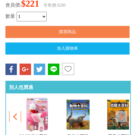
$221
會員價:
市售價:$280
數量
別人也買過