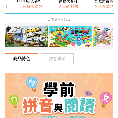
FOOD超人繽紛泡泡槍
FOOD超人夢幻泡泡槍
動物大百科
恐龍大百科
205
會員價:$205
會員價:$225
會員價:$225
← 可觸屏滑動 →
商品特色
注意事項