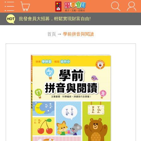
家長樂了!「風車書版集團暨FOOD超人企業總部」目前正興建中!
批發會員大招募，輕鬆實現財富自由!
如需更改或重開發票 需在訂單成立三天內通知客服 寄回發票需附上回郵郵票
首頁
➙
學前拼音與閱讀
老師您好!!幼教會員火熱招募中~
海外購物免煩惱！點我查看『海外購物流程說明』
家長樂了!「風車書版集團暨FOOD超人企業總部」目前正興建中!
批發會員大招募，輕鬆實現財富自由!
HOT
如需更改或重開發票 需在訂單成立三天內通知客服 寄回發票需附上回郵郵票
老師您好!!幼教會員火熱招募中~
海外購物免煩惱！點我查看『海外購物流程說明』