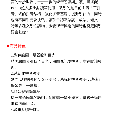
言的奇妙世界，一步一步的練習朗讀與拼讀。可搭配
FOOD超人多重點讀筆使用，教學的是目前主流「三拼
音」式的拼音結構，強化拼音基礎，提升學習力，同時
也有不同單元及挑戰，讓孩子認識語詞、成語、短文、
詩等多種文學性讀物，激發學習興趣的同時也奠定國學
語言基礎！
■商品特色
1.彩色繪圖，場景吸引目光
精美繪圖吸引孩子目光，用圖像記憶拼音，增進閱讀興
趣。
2.系統化拼音教學
別同以往的強化ㄅㄆㄇ學習，系統化拼音教學，讓孩子
學習更上一層樓。
3.拼音規則簡單記
從一開始簡單的語詞，到閱讀一篇小短文，讓孩子循序
漸進的學拼音。
4.多重點讀筆輔助