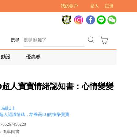
我的帳戶
登入
註冊
搜尋
多動漫
優惠券
OD超人寶寶情緒認知書：心情變變
3歲以上
D超人認識情緒，培養高EQ的快樂寶寶
86267496220
：風車圖書