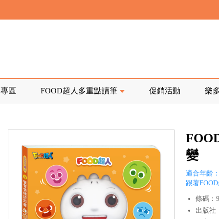
寄回發票需附上回郵郵票
前正興建中!
品專區
FOOD超人多重點讀筆
促銷活動
樂
寄回發票需附上回郵郵票
FO
變
適合年齡：
跟著FOO
條碼：97
出版社