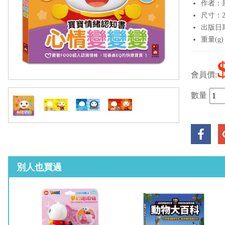
作者：
尺寸：20.
出版日期：
重量(g)
會員價:
數量
別人也買過