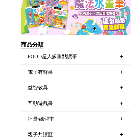
商品分類
+
FOOD超人多重點讀筆
+
電子有聲書
+
益智教具
+
互動遊戲書
+
評量/練習本
+
親子共讀區