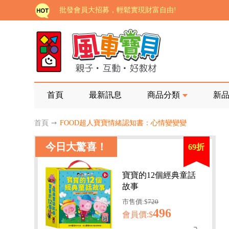
批發會員大招募，輕鬆實現財富自由!
如需更改或重開發票 需在訂單成立三天內通知客服 
老師您好!!幼教會員火熱招募中~
海外購物免煩惱！點我查看『海外購物流程說明』
家長樂了!「風車書版集團暨FOOD超人企業總部」目
首頁
最新訊息
商品分類
新
批發會員大招募，輕鬆實現財富自由!
首頁
➙
FOOD超人寶寶情緒認知書：心情變變變
如需更改或重開發票 需在訂單成立三天內通知客服 
今日大驚喜！
69折
老師您好!!幼教會員火熱招募中~
海外購物免煩惱！點我查看『海外購物流程說明』
寶寶的12個經典童話
故事
市售價:$
720
496
會員價:$