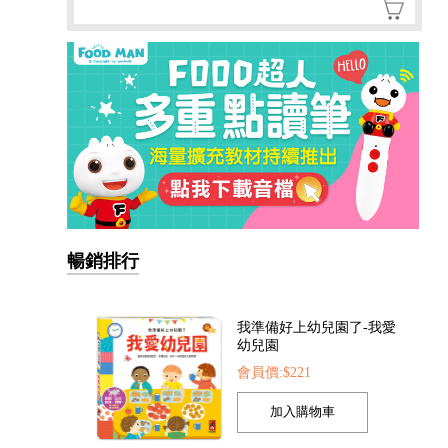
暢銷排行
我準備好上幼兒園了-我愛
幼兒園
會員價:$221