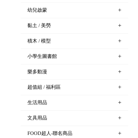
+
幼兒啟蒙
+
黏土 / 美勞
+
積木 / 模型
+
小學生圖書館
+
樂多動漫
+
超值組 / 福利區
+
生活用品
+
文具用品
+
FOOD超人-聯名商品