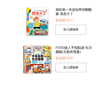
我的第一本認知學習翻翻
書-我長大了
會員價:$221
OD超人探索點讀筆
FOOD超人繽紛泡泡槍
FOOD超
會員價:$1422
會員價:$205
會員價
FOOD超人手指點讀-生活
圖鑑(互動有聲書)
會員價:$300
孩子的第一套認知拼圖-動
物王國
會員價:$221