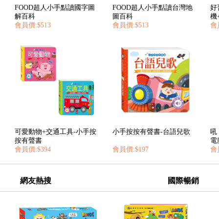
FOOD超人小手點讀國字圖
FOOD超人小手點讀台灣地
好
解百科
圖百科
機
會員價:$513
會員價:$513
會員
可愛動物+交通工具-小手按
小手按按有聲書-台語兒歌
吼
按有聲書
電
會員價:$394
會員價:$197
會
網友熱搜
國際暢銷