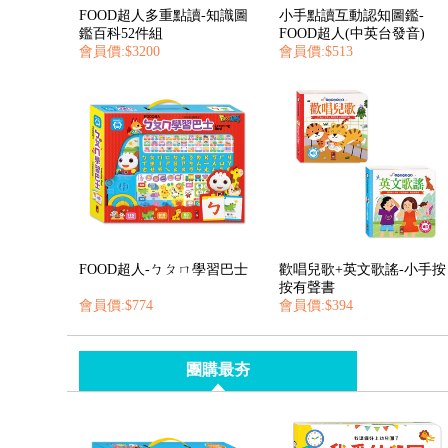
FOOD超人多重點讀-知識圖
小手點讀互動認知圖鑑-
鑑百科52件組
FOOD超人(中英台發音)
會員價:$3200
會員價:$513
FOOD超人-ㄅㄆㄇ學習巴士
歡唱兒歌+英文歌謠-小手按
按有聲書
會員價:$774
會員價:$394
團購最夯