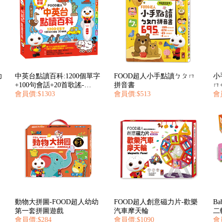
幼
中英台點讀百科:1200個單字
FOOD超人小手點讀ㄅㄆㄇ
小
+100句會話+20首歌謠-
拼音書
ㄇ+
FOOD超人
會員價:$1303
會員價:$513
超
會
動物大拼圖-FOOD超人幼幼
FOOD超人創意磁力片-歡樂
B
第一套拼圖遊戲
汽車摩天輪
二
會員價:$284
會員價:$1090
會