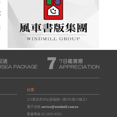
具
書
長
位置
221新北市汐止區福德一路392巷23號之1
電子信箱:
service@windmill.com.tw
客服專線:02-2695-9502