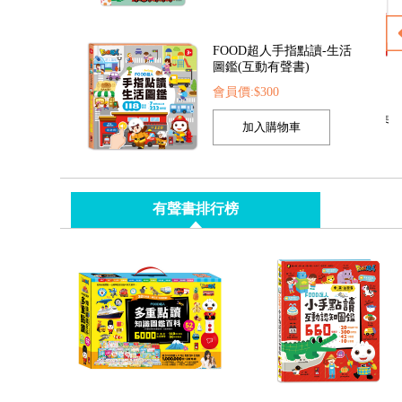
會員價:$300
翻書
FOOD超人兒童閃亮音樂鋼琴
造型動力沙-海洋&城堡
會員價:$435
會員價:$435
有聲書排行榜