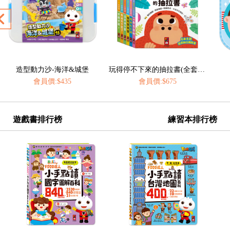
玩得停不下來的抽拉書(全套6冊)
我愛刷牙有聲繪本
會員價:$675
會員價:$435
遊戲書排行榜
練習本排行榜