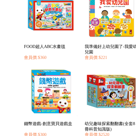
FOOD超人ABC水畫毯
我準備好上幼兒園了-我愛
兒園
會員價:$360
會員價:$221
錢幣遊戲-創意寶貝遊戲盒
幼兒趣味探索翻翻書(全套8
冊科普知識版)
會員價:$300
會員價:$2520