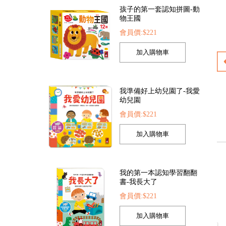
我準備好上幼兒園了-我愛
幼兒園
會員價:$221
圈
動物大百科
恐龍大百科
會員價:$225
會員價:$225
我的第一本認知學習翻翻
書-我長大了
會員價:$221
FOOD超人手指點讀-生活
圖鑑(互動有聲書)