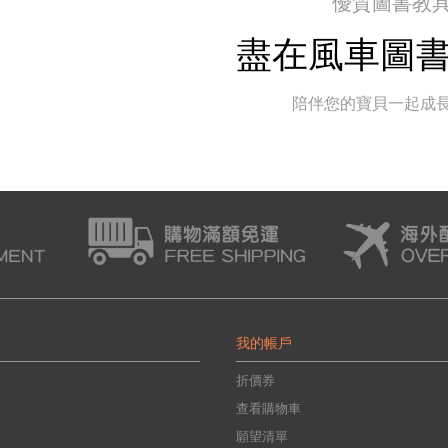
優質圖書教
盡在風車圖
陪伴您的寶貝一起成
我的帳戶
折價券
查看購物車
願望清單