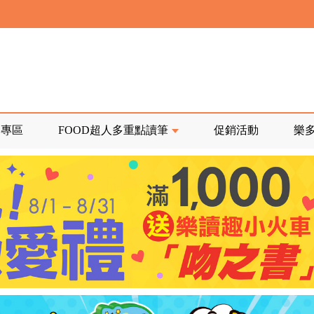
寄回發票需附上回郵郵票
前正興建中!
品專區
FOOD超人多重點讀筆
促銷活動
樂
寄回發票需附上回郵郵票