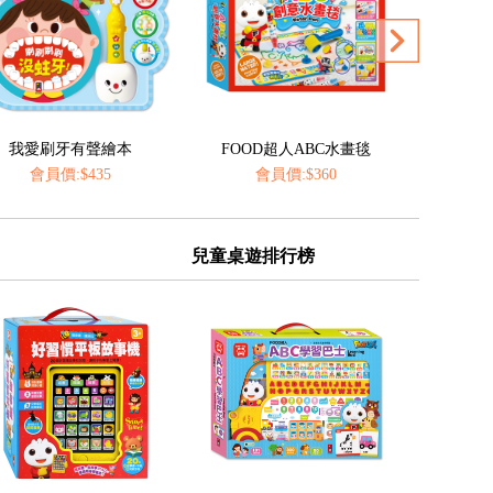
FOOD超人ABC水畫毯
神奇的動物百科立體翻翻書
FOOD
會員價:$360
會員價:$435
會
兒童桌遊排行榜