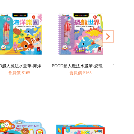
FOOD超人魔法水畫筆-恐龍世界
FOOD超人魔法水畫筆-城市交通
會員價:$165
會員價:$165
會