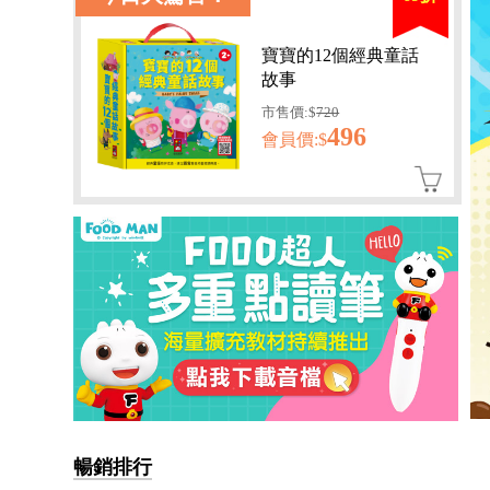
寶寶的12個經典童話
故事
市售價:$
720
496
會員價:$
孩子的第一套認知拼圖-動
物王國
暢銷排行
會員價:$221