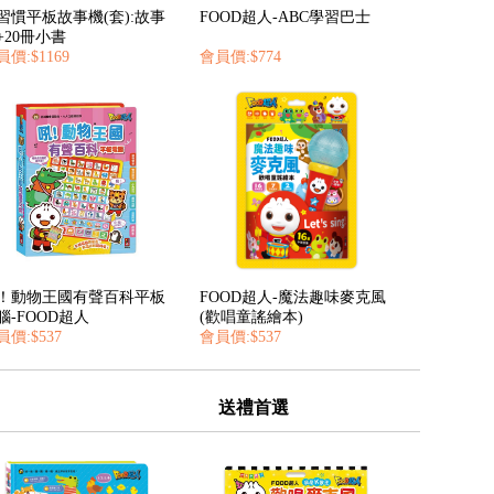
習慣平板故事機(套):故事
FOOD超人-ABC學習巴士
+20冊小書
價:$1169
會員價:$774
！動物王國有聲百科平板
FOOD超人-魔法趣味麥克風
腦-FOOD超人
(歡唱童謠繪本)
員價:$537
會員價:$537
送禮首選