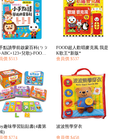
手點讀學前啟蒙百科(ㄅㄆ
FOOD超人歡唱麥克風:我是
ABC+123+兒歌)-FOOD
K歌王*新版*
人
員價:$513
會員價:$537
aby趣味學習貼貼書(4書第
波波熊學穿衣
輯)
員價:$774
會員價:$458