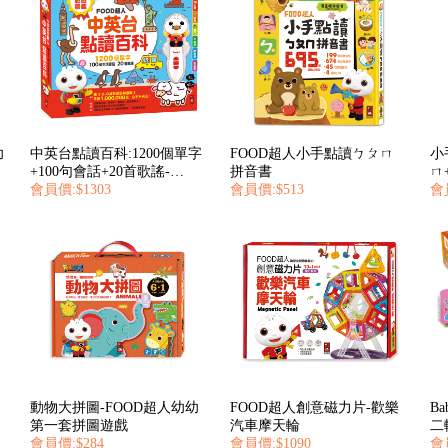
幼
中英台點讀百科:1200個單字
FOOD超人小手點讀ㄅㄆㄇ
小
+100句會話+20首歌謠-
拼音書
ㄇ+
FOOD超人
會員價:$1303
會員價:$513
超
會
動物大拼圖-FOOD超人幼幼
FOOD超人創意磁力片-歡樂
B
第一套拼圖遊戲
汽車摩天輪
二
會員價:$284
會員價:$1090
會