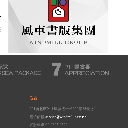
具
書
長
位置
221新北市汐止區福德一路392巷23號之1
電子信箱:
service@windmill.com.tw
客服專線:02-2695-9502