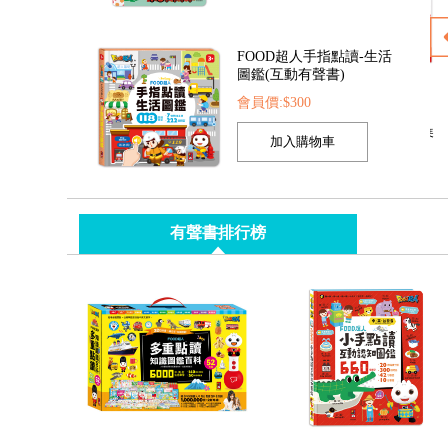
圖鑑(互動有聲書)
會員價:$300
翻書
FOOD超人兒童閃亮音樂鋼琴
造型動力沙-海洋&城堡
會員價:$435
會員價:$435
有聲書排行榜