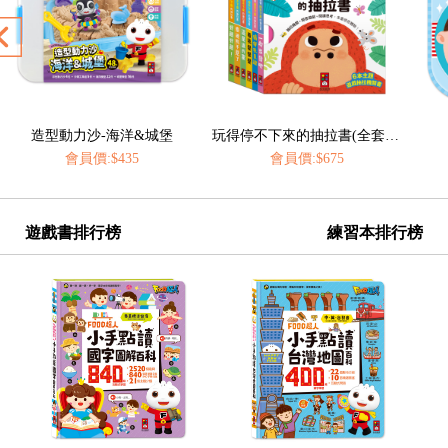
玩得停不下來的抽拉書(全套6冊)
我愛刷牙有聲繪本
會員價:$675
會員價:$435
遊戲書排行榜
練習本排行榜