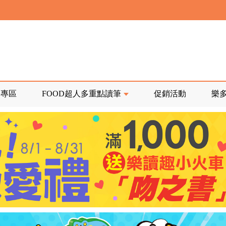
寄回發票需附上回郵郵票
前正興建中!
品專區
FOOD超人多重點讀筆
促銷活動
樂
寄回發票需附上回郵郵票