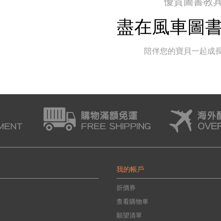
優質圖書教
盡在風車圖
陪伴您的寶貝一起成
我的帳戶
折價券
查看購物車
願望清單