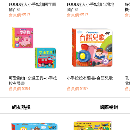
FOOD超人小手點讀國字圖
FOOD超人小手點讀台灣地
好
解百科
圖百科
機
會員價:$513
會員價:$513
會員
可愛動物+交通工具-小手按
小手按按有聲書-台語兒歌
吼
按有聲書
電
會員價:$394
會員價:$197
會
網友熱搜
國際暢銷