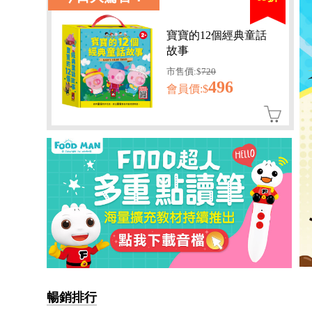
寶寶的12個經典童話
故事
市售價:$
720
496
會員價:$
孩子的第一套認知拼圖-動
暢銷排行
物王國