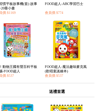
習慣平板故事機(套):故事
FOOD超人-ABC學習巴士
+20冊小書
價:$1169
會員價:$774
！動物王國有聲百科平板
FOOD超人-魔法趣味麥克風
腦-FOOD超人
(歡唱童謠繪本)
員價:$537
會員價:$537
送禮首選