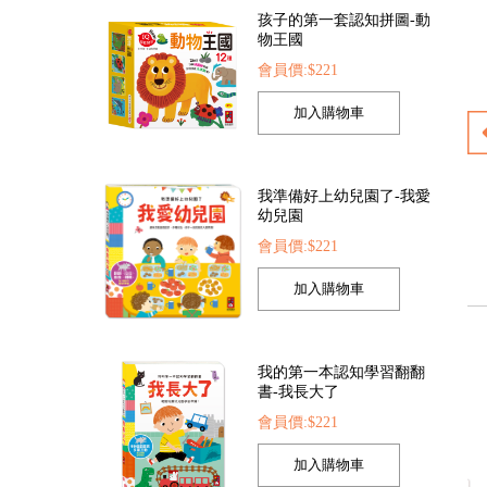
會員價:$221
我準備好上幼兒園了-我愛
幼兒園
會員價:$221
圈
動物大百科
恐龍大百科
會員價:$225
會員價:$225
我的第一本認知學習翻翻
書-我長大了
會員價:$221
FOOD超人手指點讀-生活