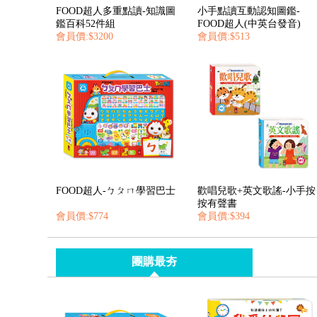
FOOD超人多重點讀-知識圖
小手點讀互動認知圖鑑-
鑑百科52件組
FOOD超人(中英台發音)
會員價:$3200
會員價:$513
FOOD超人-ㄅㄆㄇ學習巴士
歡唱兒歌+英文歌謠-小手按
按有聲書
會員價:$774
會員價:$394
團購最夯