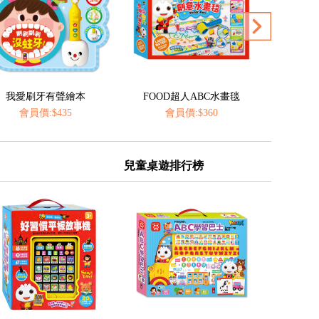
FOOD超人ABC水畫毯
神奇的動物百科立體翻翻書
FOOD
會員價:$360
會員價:$435
會
兒童桌遊排行榜