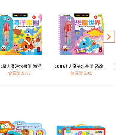
FOOD超人魔法水畫筆-恐龍世界
FOOD超人魔法水畫筆-城市交通
會員價:$165
會員價:$165
會