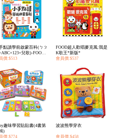
手點讀學前啟蒙百科(ㄅㄆ
FOOD超人歡唱麥克風:我是
ABC+123+兒歌)-FOOD
K歌王*新版*
人
員價:$513
會員價:$537
aby趣味學習貼貼書(4書第
波波熊學穿衣
輯)
員價:$774
會員價:$458