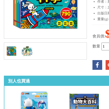
作者：
尺寸：21.
出版日期：
重量(g)
會員價:
數量
別人也買過