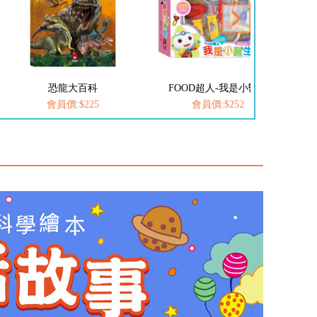
FOOD超人-我是小醫生
愛思考的小小孩(全套8冊)
會員價:$252
會員價:$537