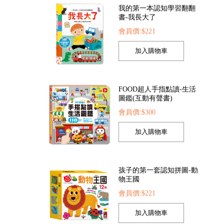
我的第一本認知學習翻翻
書-我長大了
會員價:$221
探索點讀筆
FOOD超人夢幻泡泡槍
FOOD超人繽紛泡
422
會員價:$205
會員價:$205
FOOD超人手指點讀-生活
圖鑑(互動有聲書)
會員價:$300
孩子的第一套認知拼圖-動
物王國
會員價:$221