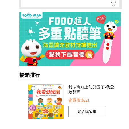
暢銷排行
我準備好上幼兒園了-我愛
幼兒園
會員價:$221