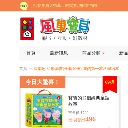
批發會員大招募，輕鬆實現財富自由!
如需更改或重開發票 需在訂單成立三天內通知客服 
老師您好!!幼教會員火熱招募中~
海外購物免煩惱！點我查看『海外購物流程說明』
家長樂了!「風車書版集團暨FOOD超人企業總部」目
首頁
最新訊息
商品分類
新
批發會員大招募，輕鬆實現財富自由!
首頁
➙
探索吧!科學套書(全套10冊)-我的第一本科學繪本
如需更改或重開發票 需在訂單成立三天內通知客服 
今日大驚喜！
69折
老師您好!!幼教會員火熱招募中~
海外購物免煩惱！點我查看『海外購物流程說明』
寶寶的12個經典童話
故事
市售價:$
720
496
會員價:$