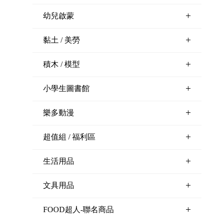
+
幼兒啟蒙
+
黏土 / 美勞
+
積木 / 模型
+
小學生圖書館
+
樂多動漫
+
超值組 / 福利區
+
生活用品
+
文具用品
+
FOOD超人-聯名商品