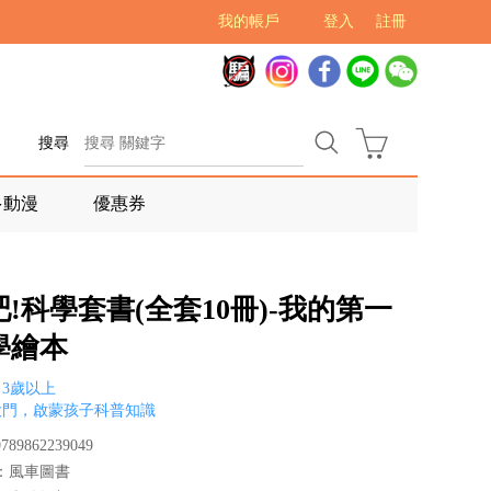
我的帳戶
登入
註冊
搜尋
多動漫
優惠券
!科學套書(全套10冊)-我的第一
學繪本
3歲以上
大門，啟蒙孩子科普知識
89862239049
：風車圖書