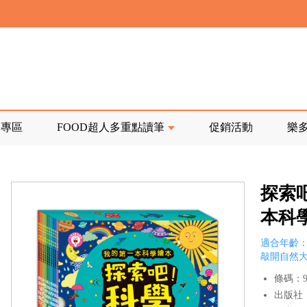
寄回發票需附上回郵郵票
前正興建中!
品專區
FOOD超人多重點讀筆
促銷活動
樂
寄回發票需附上回郵郵票
探索吧
本科
適合年齡：
敲開自然
條碼：97
出版社