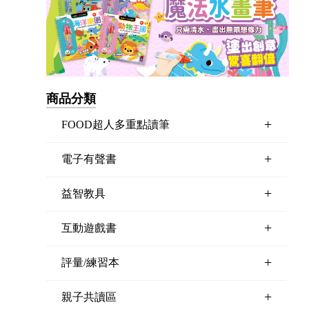
商品分類
+
FOOD超人多重點讀筆
+
電子有聲書
+
益智教具
+
互動遊戲書
+
評量/練習本
+
親子共讀區