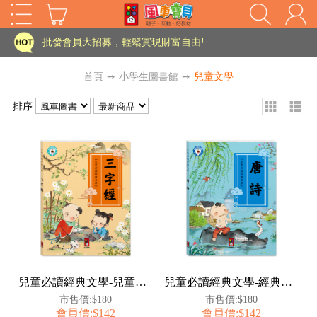
家長樂了!「風車書版集團暨FOOD超人企業總部」目前正興建中!
批發會員大招募，輕鬆實現財富自由!
如需更改或重開發票 需在訂單成立三天內通知客服 寄回發票需附上回郵郵票
首頁
➙
小學生圖書館
➙
兒童文學
老師您好!!幼教會員火熱招募中~
排序
海外購物免煩惱！點我查看『海外購物流程說明』
家長樂了!「風車書版集團暨FOOD超人企業總部」目前正興建中!
批發會員大招募，輕鬆實現財富自由!
HOT
如需更改或重開發票 需在訂單成立三天內通知客服 寄回發票需附上回郵郵票
老師您好!!幼教會員火熱招募中~
海外購物免煩惱！點我查看『海外購物流程說明』
兒童必讀經典文學-兒童文化經典：三字經
兒童必讀經典文學-經典美繪必讀文學：唐詩
市售價:$180
市售價:$180
會員價:$142
會員價:$142