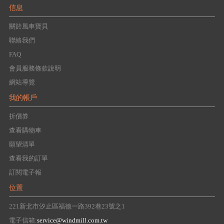
信息
關於風車寶貝
聯絡我們
FAQ
會員服務條款說明
網站導覽
我的帳戶
折價券
查看購物車
願望清單
查看我的訂單
訂閱電子報
位置
221新北市汐止區福德一路392巷23號之1
電子信箱:
service@windmill.com.tw