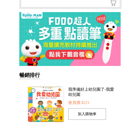
暢銷排行
我準備好上幼兒園了-我愛
幼兒園
會員價:$221