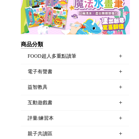
商品分類
+
FOOD超人多重點讀筆
+
電子有聲書
+
益智教具
+
互動遊戲書
+
評量/練習本
+
親子共讀區