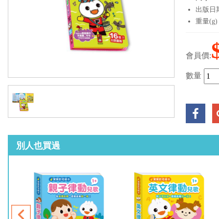
出版日期：
重量(g)
會員價:
數量
別人也買過