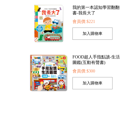
我的第一本認知學習翻翻
書-我長大了
會員價:$221
FOOD超人生日快樂音樂有聲書*新版*
小手按按有聲書-身體的聲音
寶寶歡唱繪本(全套4冊
58
會員價:$197
會員價:$884
FOOD超人手指點讀-生活
圖鑑(互動有聲書)
會員價:$300
孩子的第一套認知拼圖-動
物王國
會員價:$221