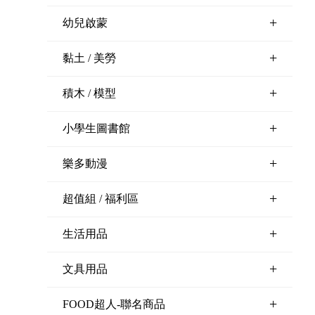
+
幼兒啟蒙
+
黏土 / 美勞
+
積木 / 模型
+
小學生圖書館
+
樂多動漫
+
超值組 / 福利區
+
生活用品
+
文具用品
+
FOOD超人-聯名商品