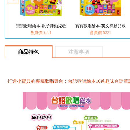
)
寶寶歡唱繪本-親子律動兒歌
寶寶歡唱繪本-英文律動兒歌
會員價:$221
會員價:$221
商品特色
注意事項
打造小寶貝的專屬歌唱舞台；台語歡唱繪本16首趣味台語童