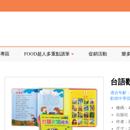
寄回發票需附上回郵郵票
前正興建中!
品專區
FOOD超人多重點讀筆
促銷活動
樂
寄回發票需附上回郵郵票
台語歡
適合年齡：
歡唱中學
條碼：47
出版社
作者：
尺寸：21