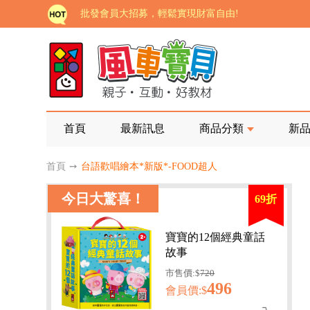
批發會員大招募，輕鬆實現財富自由!
如需更改或重開發票 需在訂單成立三天內通知客服 
老師您好!!幼教會員火熱招募中~
海外購物免煩惱！點我查看『海外購物流程說明』
家長樂了!「風車書版集團暨FOOD超人企業總部」目
首頁
最新訊息
商品分類
新
批發會員大招募，輕鬆實現財富自由!
首頁
➙
台語歡唱繪本*新版*-FOOD超人
如需更改或重開發票 需在訂單成立三天內通知客服 
今日大驚喜！
69折
老師您好!!幼教會員火熱招募中~
海外購物免煩惱！點我查看『海外購物流程說明』
寶寶的12個經典童話
故事
市售價:$
720
496
會員價:$