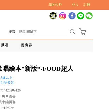
我的帳戶
登入
註冊
搜尋
多動漫
優惠券
唱繪本*新版*-FOOD超人
3歲以上
習台語發音
14426209126
：風車圖書
風車編輯群
*15*2cm