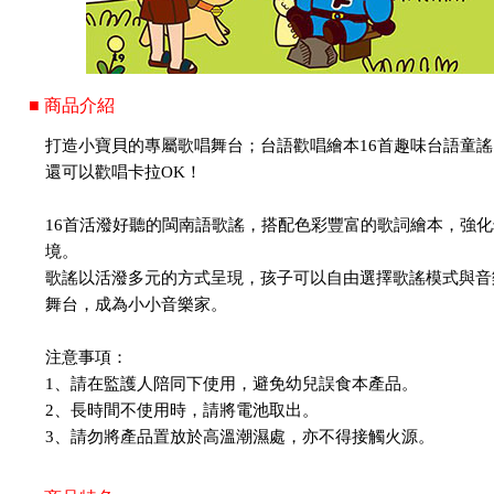
■ 商品介紹
打造小寶貝的專屬歌唱舞台；台語歡唱繪本16首趣味台語童謠
還可以歡唱卡拉OK！
16首活潑好聽的閩南語歌謠，搭配色彩豐富的歌詞繪本，強
境。
歌謠以活潑多元的方式呈現，孩子可以自由選擇歌謠模式與音
舞台，成為小小音樂家。
注意事項：
1、請在監護人陪同下使用，避免幼兒誤食本產品。
2、長時間不使用時，請將電池取出。
3、請勿將產品置放於高溫潮濕處，亦不得接觸火源。