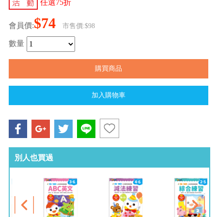
任選75折
$74
會員價:
市售價:$98
數量
別人也買過