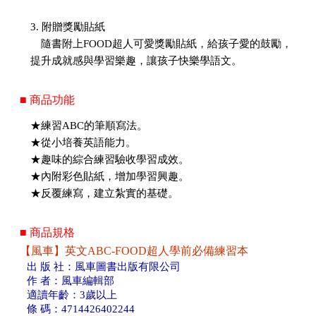
3. 附贈獎勵貼紙
隨書附上FOOD超人可愛獎勵貼紙，給孩子愛的鼓勵，
提升成就感與學習樂趣，讓孩子快樂學語文。
■ 商品功能
★練習ABC的筆順寫法。
★從小培養英語能力。
★趣味的綜合練習驗收學習成效。
★內附彩色貼紙，增加學習興趣。
★反覆練寫，建立紮實的基礎。
■ 商品規格
【風車】英文ABC-FOOD超人學前必備練習本
出 版 社：風車圖書出版有限公司
作 者：風車編輯部
適讀年齡：3歲以上
條 碼：4714426402244