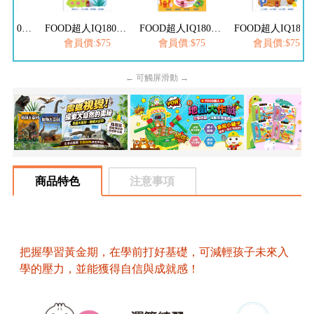
FOOD超人IQ180幼兒學習訓練遊戲書-ㄅㄆㄇ注音
FOOD超人IQ180幼兒學習訓練遊戲書-ABC英文
FOOD超人IQ180幼兒數學訓練遊戲書-減法練習
FOOD超人IQ180幼兒學習訓練遊戲書
$75
會員價:$75
會員價:$75
會員價:$75
← 可觸屏滑動 →
商品特色
注意事項
把握學習黃金期，在學前打好基礎，可減輕孩子未來入
學的壓力，並能獲得自信與成就感！