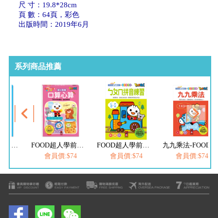
尺 寸：19.8*28cm
頁 數：64頁，彩色
出版時間：2019年6月
系列商品推薦
FOOD超人學前必備練習本-口算心算20以內的分解與合成運算
FOOD超人學前必備練習本-口算心算50以內的進位、退位加減法
FOOD超人學前必備練習本-ㄅㄆㄇ拼音練習
九九乘法-FOOD超人學前必備練習本
$74
會員價:$74
會員價:$74
會員價:$74