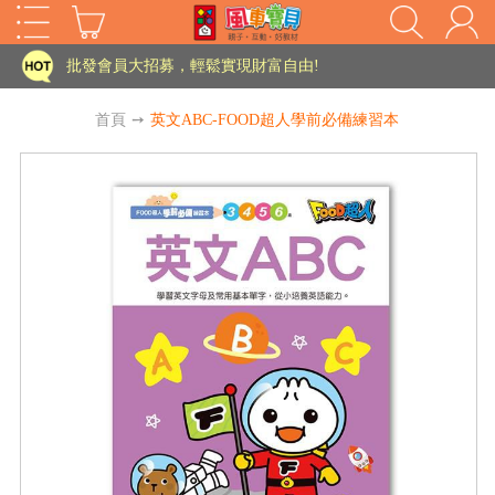
家長樂了!「風車書版集團暨FOOD超人企業總部」目前正興建中!
批發會員大招募，輕鬆實現財富自由!
如需更改或重開發票 需在訂單成立三天內通知客服 寄回發票需附上回郵郵票
首頁
➙
英文ABC-FOOD超人學前必備練習本
老師您好!!幼教會員火熱招募中~
海外購物免煩惱！點我查看『海外購物流程說明』
家長樂了!「風車書版集團暨FOOD超人企業總部」目前正興建中!
批發會員大招募，輕鬆實現財富自由!
HOT
如需更改或重開發票 需在訂單成立三天內通知客服 寄回發票需附上回郵郵票
老師您好!!幼教會員火熱招募中~
海外購物免煩惱！點我查看『海外購物流程說明』