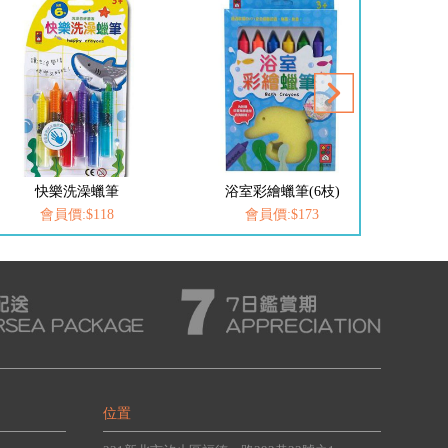
快樂洗澡蠟筆
浴室彩繪蠟筆(6枝)
會員價:$118
會員價:$173
位置