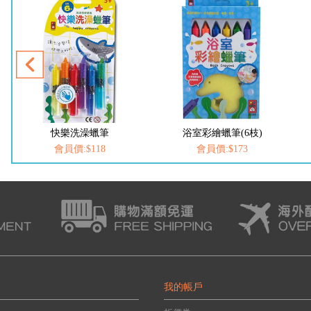
快樂洗澡蠟筆
浴室彩繪蠟筆(6枝)
會員價:$118
會員價:$173
我的帳戶