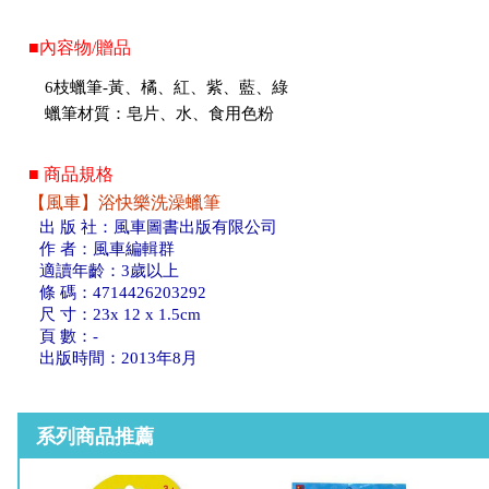
■內容物/贈品
6枝蠟筆-黃、橘、紅、紫、藍、綠
蠟筆材質：皂片、水、食用色粉
■ 商品規格
【風車】浴快樂洗澡蠟筆
出 版 社：風車圖書出版有限公司
作 者：風車編輯群
適讀年齡：3歲以上
條 碼：4714426203292
尺 寸：23x 12 x 1.5cm
頁 數：-
出版時間：2013年8月
系列商品推薦