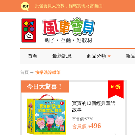
批發會員大招募，輕鬆實現財富自由!
如需更改或重開發票 需在訂單成立三天內通知客服 
老師您好!!幼教會員火熱招募中~
海外購物免煩惱！點我查看『海外購物流程說明』
家長樂了!「風車書版集團暨FOOD超人企業總部」目
首頁
最新訊息
商品分類
新
批發會員大招募，輕鬆實現財富自由!
首頁
➙
快樂洗澡蠟筆
如需更改或重開發票 需在訂單成立三天內通知客服 
今日大驚喜！
69折
老師您好!!幼教會員火熱招募中~
海外購物免煩惱！點我查看『海外購物流程說明』
寶寶的12個經典童話
故事
市售價:$
720
496
會員價:$