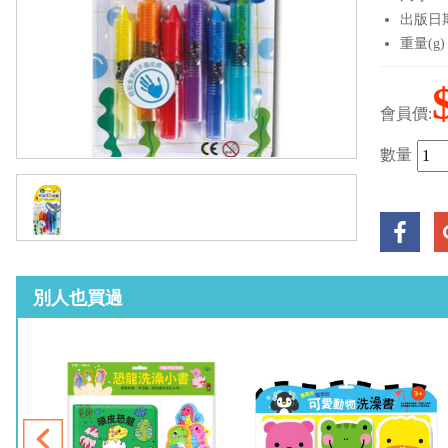
出版日期：
重量(g)
會員價:
數量
別人也買過