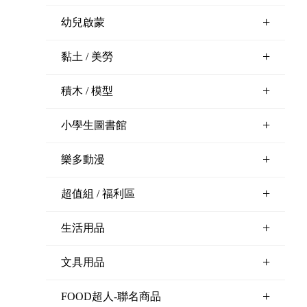
+
幼兒啟蒙
+
黏土 / 美勞
+
積木 / 模型
+
小學生圖書館
+
樂多動漫
+
超值組 / 福利區
+
生活用品
+
文具用品
+
FOOD超人-聯名商品