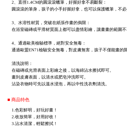
2、直徑1.4CM的圓滾滾蠟筆，好握好拿不易斷裂：
圓滾滾的筆身，孩子的小手好握好拿，也可以保護蠟筆，不必
3、水溶性材質，突破在紙張作畫的侷限：
在浴室磁磚或平滑材質面上都可以盡情彩繪，讓畫畫的範圍不
4、通過歐美檢驗標準，絕對安全無毒：
通過歐盟EN71檢驗安全無毒，對皮膚無害，孩子不僅能畫的
清洗說明：
在磁磚或光滑表面上彩繪之後，以海綿沾水擦拭即可。
畫到皮膚表面，以清水或肥皂沖洗即可。
沾染衣物時可先以溫水浸泡，再以中性洗衣劑清洗。
■ 商品特色
1.色彩鮮明，好玩好畫！
2.收放簡單，好用好收！
3.沾水清潔，輕鬆擦拭！