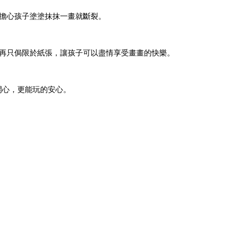
擔心孩子塗塗抹抹一畫就斷裂。
再只侷限於紙張，讓孩子可以盡情享受畫畫的快樂。
開心，更能玩的安心。