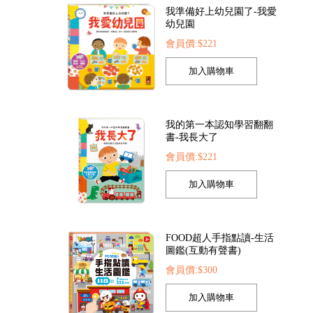
我的第一本認知學習翻翻
書-我長大了
會員價:$221
樂-海洋世界
Food超人浴室貼貼樂-英文字母
42
會員價:$142
會員價:$142
FOOD超人手指點讀-生活
圖鑑(互動有聲書)
會員價:$300
孩子的第一套認知拼圖-動
物王國
會員價:$221