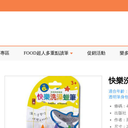
寄回發票需附上回郵郵票
前正興建中!
品專區
FOOD超人多重點讀筆
促銷活動
樂
寄回發票需附上回郵郵票
快樂
適合年齡：
透明筆身
條碼：47
出版社
作者：
尺寸：23