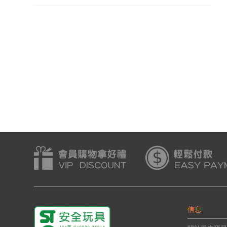
快樂洗澡蠟筆
浴室彩繪蠟筆(6枝)
會員價:$118
會員價:$173
信息