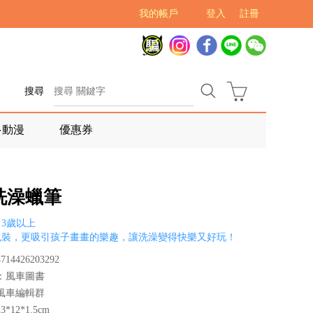
我的帳戶
登入
註冊
搜尋
多動漫
優惠券
洗澡蠟筆
3歲以上
包裝，更吸引孩子畫畫的樂趣，讓洗澡變得快樂又好玩！
14426203292
：風車圖書
風車編輯群
*12*1.5cm