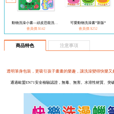
動物洗澡小書—可愛動物洗澎澎
動物洗澡小書—頑皮恐龍洗澎澎
可愛動物洗澡書*新版*
會員價:$142
會員價:$252
商品特色
注意事項
透明筆身包裝，更吸引孩子畫畫的樂趣，讓洗澡變得快樂又
通過歐盟EN71安全檢驗認證，無毒、無害。水溶性材質、突