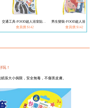
交通工具-FOOD超人浴室貼貼樂
男生變裝-FOOD超人浴室貼貼樂
Ba
會員價:$142
會員價:$142
好玩！
破紙張大小侷限，安全無毒，不傷害皮膚。