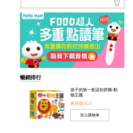
暢銷排行
我準備好上幼兒園了-我愛
幼兒園
會員價:$221