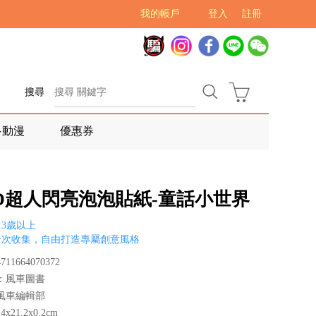
我的帳戶
登入
註冊
搜尋
多動漫
優惠券
OD超人閃亮泡泡貼紙-童話小世界
3歲以上
一次收集，自由打造專屬創意風格
11664070372
：風車圖書
風車編輯部
x21.2x0.2cm