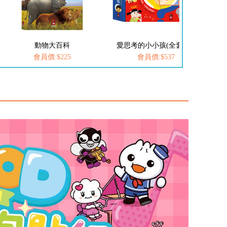
愛思考的小小孩(全套8冊)
FOOD超人-我是小醫生
會員價:$537
會員價:$252