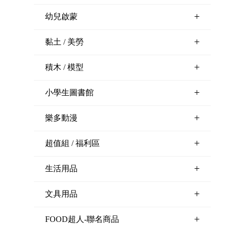
+
幼兒啟蒙
+
黏土 / 美勞
+
積木 / 模型
+
小學生圖書館
+
樂多動漫
+
超值組 / 福利區
+
生活用品
+
文具用品
+
FOOD超人-聯名商品