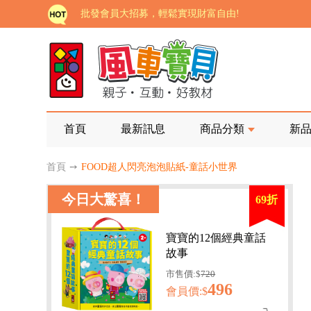
批發會員大招募，輕鬆實現財富自由!
如需更改或重開發票 需在訂單成立三天內通知客服 
老師您好!!幼教會員火熱招募中~
海外購物免煩惱！點我查看『海外購物流程說明』
家長樂了!「風車書版集團暨FOOD超人企業總部」目
首頁
最新訊息
商品分類
新
批發會員大招募，輕鬆實現財富自由!
首頁
➙
FOOD超人閃亮泡泡貼紙-童話小世界
如需更改或重開發票 需在訂單成立三天內通知客服 
今日大驚喜！
69折
老師您好!!幼教會員火熱招募中~
海外購物免煩惱！點我查看『海外購物流程說明』
寶寶的12個經典童話
故事
市售價:$
720
496
會員價:$