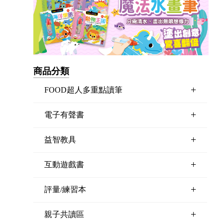
商品分類
+
FOOD超人多重點讀筆
+
電子有聲書
+
益智教具
+
互動遊戲書
+
評量/練習本
+
親子共讀區