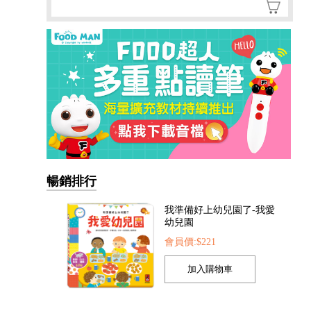
我準備好上幼兒園了-我愛
幼兒園
暢銷排行
會員價:$221
我的第一本認知學習翻翻
書-我長大了
會員價:$221