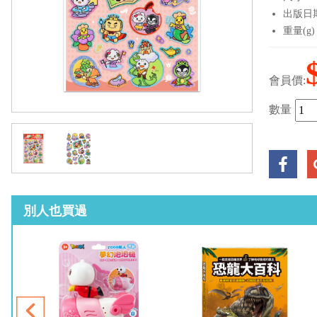
出版日期：
重量(g)
會員價:
數量
別人也買過