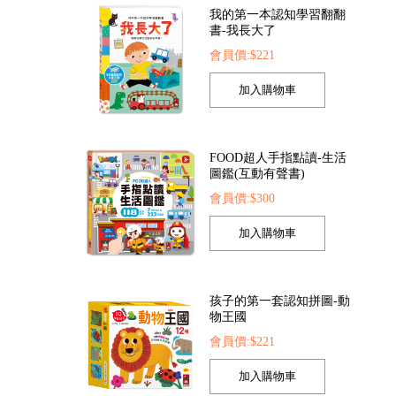
索點讀筆
FOOD超人繽紛泡泡槍
FOOD超人夢幻泡泡
22
會員價:$205
會員價:$205
FOOD超人手指點讀-生活
圖鑑(互動有聲書)
會員價:$300
孩子的第一套認知拼圖-動
物王國
會員價:$221