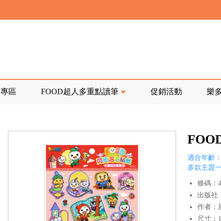
寄回發票需附上回郵郵票
前正興建中!
品專區
FOOD超人多重點讀筆
促銷活動
樂
寄回發票需附上回郵郵票
FO
適合年齡：
多款主題
條碼：47
出版社
作者：
尺寸：14