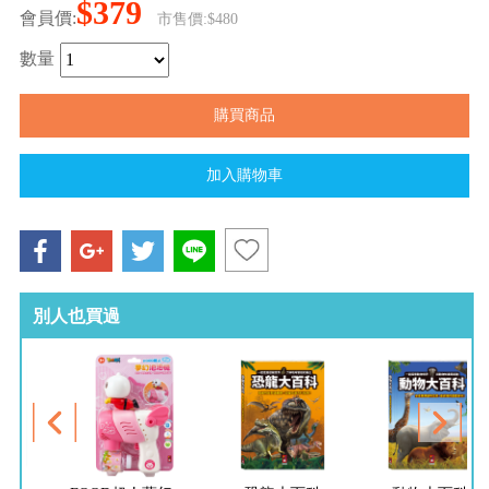
$379
會員價:
市售價:$480
數量
別人也買過