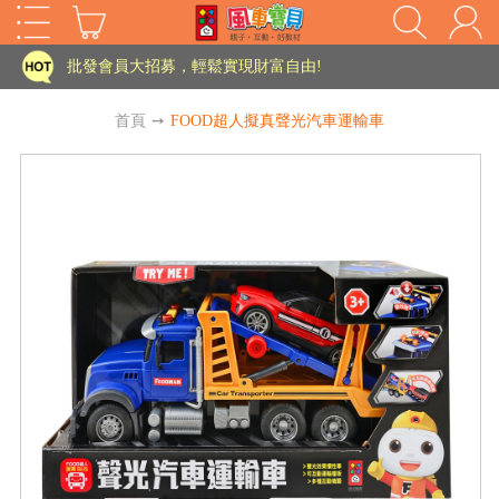
家長樂了!「風車書版集團暨FOOD超人企業總部」目前正興建中!
批發會員大招募，輕鬆實現財富自由!
如需更改或重開發票 需在訂單成立三天內通知客服 寄回發票需附上回郵郵票
首頁
➙
FOOD超人擬真聲光汽車運輸車
老師您好!!幼教會員火熱招募中~
海外購物免煩惱！點我查看『海外購物流程說明』
家長樂了!「風車書版集團暨FOOD超人企業總部」目前正興建中!
批發會員大招募，輕鬆實現財富自由!
HOT
如需更改或重開發票 需在訂單成立三天內通知客服 寄回發票需附上回郵郵票
老師您好!!幼教會員火熱招募中~
海外購物免煩惱！點我查看『海外購物流程說明』