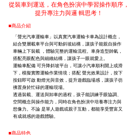
從裝車到運送，在角色扮演中學習操作順序，
提升專注力與邏 輯思考！
■商品介紹
「聲光汽車運輸車」以真實汽車運輸卡車為設計概念，
結合雙層載車平台與可動斜坡結構，讓孩子能親自操作
車輛上下裝載 ，體驗完整的運輸流程。車身造型帥氣，
搭配亮眼配色與細緻結構，讓孩子一眼就愛上。
運輸車配備 可升降斜坡平台，可讓小汽車順利開上或滑
下，模擬實際運輸作業情境；搭配 聲光效果設計，按下
按鈕即可啟 動燈光與音效，提升遊戲臨場感，讓孩子彷
彿置身於忙碌的運輸現場。
透過裝載、運送與卸車的過程，孩子能訓練手眼協調、
空間概念與操作能力，同時在角色扮演中培養專注力與
想像力。不論 是單人遊戲或親子互動，都能享受豐富又
有成就感的遊戲體驗。
■商品特色