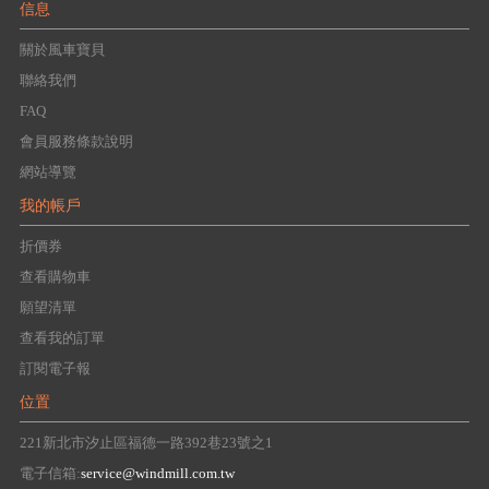
信息
關於風車寶貝
聯絡我們
FAQ
會員服務條款說明
網站導覽
我的帳戶
折價券
查看購物車
願望清單
查看我的訂單
訂閱電子報
位置
221新北市汐止區福德一路392巷23號之1
電子信箱:
service@windmill.com.tw