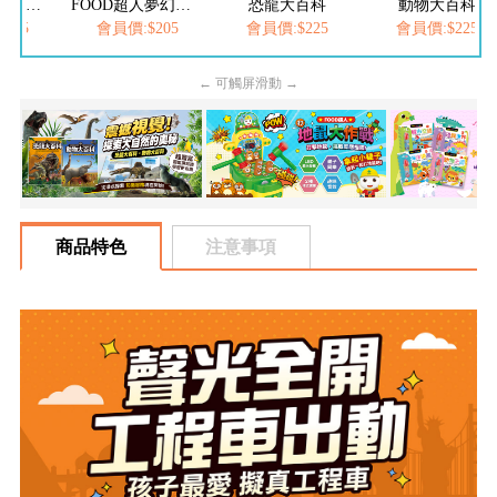
FOOD超人繽紛泡泡槍
FOOD超人夢幻泡泡槍
恐龍大百科
動物大百科
205
會員價:$205
會員價:$225
會員價:$225
← 可觸屏滑動 →
商品特色
注意事項