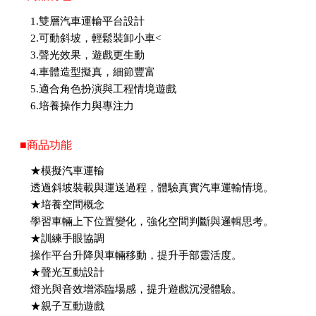
1.雙層汽車運輸平台設計
2.可動斜坡，輕鬆裝卸小車<
3.聲光效果，遊戲更生動
4.車體造型擬真，細節豐富
5.適合角色扮演與工程情境遊戲
6.培養操作力與專注力
■商品功能
★模擬汽車運輸
透過斜坡裝載與運送過程，體驗真實汽車運輸情境。
★培養空間概念
學習車輛上下位置變化，強化空間判斷與邏輯思考。
★訓練手眼協調
操作平台升降與車輛移動，提升手部靈活度。
★聲光互動設計
燈光與音效增添臨場感，提升遊戲沉浸體驗。
★親子互動遊戲