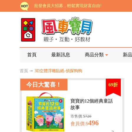
批發會員大招募，輕鬆實現財富自由!
如需更改或重開發票 需在訂單成立三天內通知客服 
老師您好!!幼教會員火熱招募中~
海外購物免煩惱！點我查看『海外購物流程說明』
家長樂了!「風車書版集團暨FOOD超人企業總部」目
首頁
最新訊息
商品分類
新
批發會員大招募，輕鬆實現財富自由!
首頁
➙
3D立體浮雕貼紙-偵探狗狗
如需更改或重開發票 需在訂單成立三天內通知客服 
今日大驚喜！
69折
老師您好!!幼教會員火熱招募中~
海外購物免煩惱！點我查看『海外購物流程說明』
寶寶的12個經典童話
故事
市售價:$
720
496
會員價:$