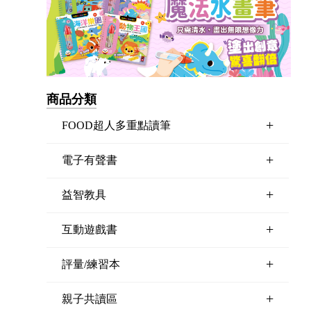
商品分類
+
FOOD超人多重點讀筆
+
電子有聲書
+
益智教具
+
互動遊戲書
+
評量/練習本
+
親子共讀區