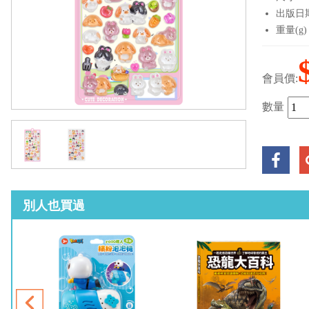
出版日期：
重量(g)
會員價:
數量
別人也買過