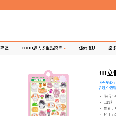
寄回發票需附上回郵郵票
前正興建中!
品專區
FOOD超人多重點讀筆
促銷活動
樂
寄回發票需附上回郵郵票
3D
適合年齡：
多種立體
條碼：47
出版社
作者：
尺寸：9.