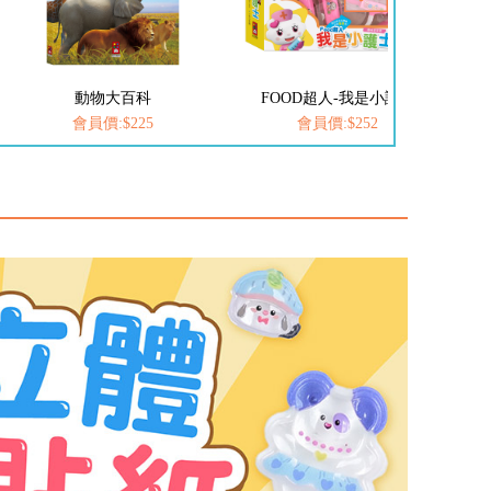
FOOD超人-我是小護士
愛思考的小小孩(全套8冊)
會員價:$252
會員價:$537