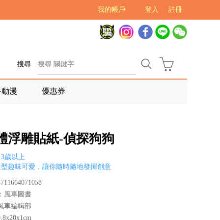
我的帳戶
登入
註冊
搜尋
多動漫
優惠券
立體浮雕貼紙-偵探狗狗
3歲以上
造型趣味可愛，讓你隨時隨地發揮創意
11664071058
：風車圖書
風車編輯部
8x20x1cm