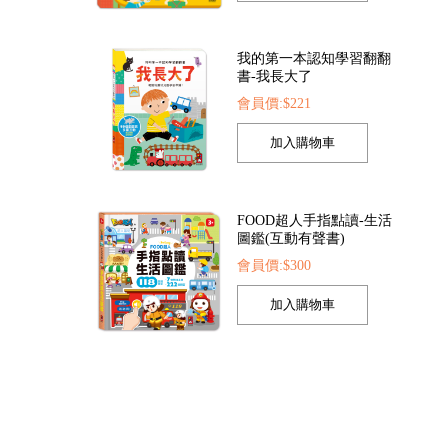
我的第一本認知學習翻翻
書-我長大了
會員價:$221
索點讀筆
FOOD超人夢幻泡泡槍
FOOD超人繽紛泡泡
22
會員價:$205
會員價:$205
FOOD超人手指點讀-生活
圖鑑(互動有聲書)
會員價:$300
孩子的第一套認知拼圖-動
物王國
會員價:$221