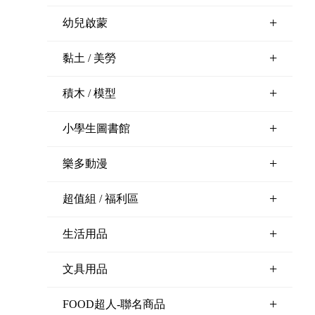
+
幼兒啟蒙
+
黏土 / 美勞
+
積木 / 模型
+
小學生圖書館
+
樂多動漫
+
超值組 / 福利區
+
生活用品
+
文具用品
+
FOOD超人-聯名商品