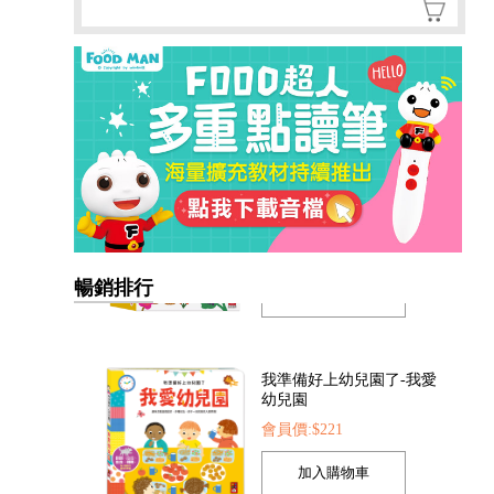
暢銷排行
我準備好上幼兒園了-我愛
幼兒園
會員價:$221