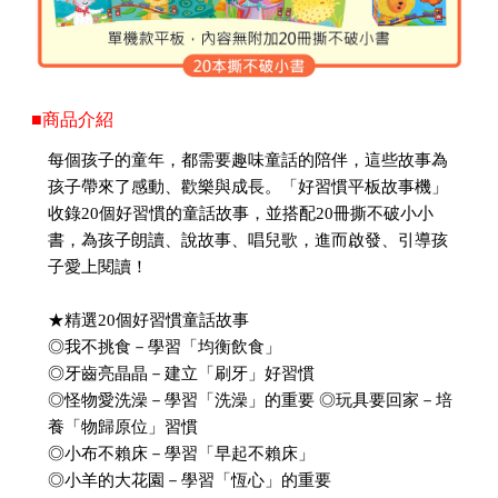
■商品介紹
每個孩子的童年，都需要趣味童話的陪伴，這些故事為
孩子帶來了感動、歡樂與成長。「好習慣平板故事機」
收錄20個好習慣的童話故事，並搭配20冊撕不破小小
書，為孩子朗讀、說故事、唱兒歌，進而啟發、引導孩
子愛上閱讀！
★精選20個好習慣童話故事
◎我不挑食－學習「均衡飲食」
◎牙齒亮晶晶－建立「刷牙」好習慣
◎怪物愛洗澡－學習「洗澡」的重要 ◎玩具要回家－培
養「物歸原位」習慣
◎小布不賴床－學習「早起不賴床」
◎小羊的大花園－學習「恆心」的重要