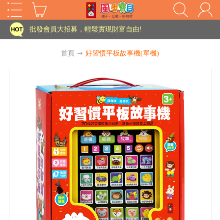
家長樂了!「風車書版集團暨FOOD超人企業總部」目前正興建中!
批發會員大招募，輕鬆實現財富自由!
如需更改或重開發票 需在訂單成立三天內通知客服 寄回發票需附上回郵郵票
首頁
➙
好習慣平板故事機(單機)
老師您好!!幼教會員火熱招募中~
海外購物免煩惱！點我查看『海外購物流程說明』
家長樂了!「風車書版集團暨FOOD超人企業總部」目前正興建中!
批發會員大招募，輕鬆實現財富自由!
HOT
如需更改或重開發票 需在訂單成立三天內通知客服 寄回發票需附上回郵郵票
老師您好!!幼教會員火熱招募中~
海外購物免煩惱！點我查看『海外購物流程說明』