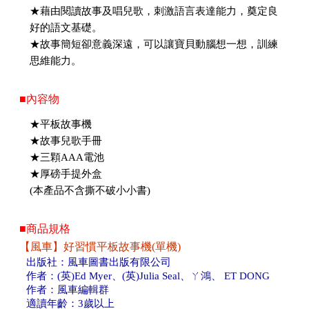
★藉由閱讀故事及唱兒歌，刺激語言表達能力，奠定良
好的語文基礎。
★故事簡短卻意義深遠，可以讓寶貝動腦想一想，訓練
思維能力。
■內容物
★平板故事機
★故事兒歌手冊
★三顆AAA電池
★厚磅手提外盒
(本產品不含撕不破小小書)
■商品規格
【風車】好習慣平板故事機(單機)
出版社：風車圖書出版有限公司
作者：(英)Ed Myer、(英)Julia Seal、ㄚ鴻、 ET DONG
作者：風車編輯群
適讀年齡：3歲以上