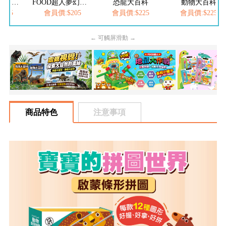
FOOD超人繽紛泡泡槍
FOOD超人夢幻泡泡槍
恐龍大百科
動物大百科
205
會員價:$205
會員價:$225
會員價:$225
← 可觸屏滑動 →
商品特色
注意事項