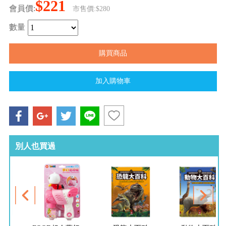
$221
會員價:
市售價:$280
數量
別人也買過