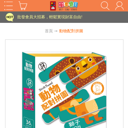
家長樂了!「風車書版集團暨FOOD超人企業總部」目前正興建中!
批發會員大招募，輕鬆實現財富自由!
如需更改或重開發票 需在訂單成立三天內通知客服 寄回發票需附上回郵郵票
首頁
➙
動物配對拼圖
老師您好!!幼教會員火熱招募中~
海外購物免煩惱！點我查看『海外購物流程說明』
家長樂了!「風車書版集團暨FOOD超人企業總部」目前正興建中!
批發會員大招募，輕鬆實現財富自由!
HOT
如需更改或重開發票 需在訂單成立三天內通知客服 寄回發票需附上回郵郵票
老師您好!!幼教會員火熱招募中~
海外購物免煩惱！點我查看『海外購物流程說明』