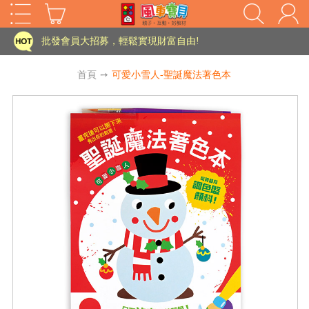
家長樂了!「風車書版集團暨FOOD超人企業總部」目前正興建中!
批發會員大招募，輕鬆實現財富自由!
如需更改或重開發票 需在訂單成立三天內通知客服 寄回發票需附上回郵郵票
首頁
➙
可愛小雪人-聖誕魔法著色本
老師您好!!幼教會員火熱招募中~
海外購物免煩惱！點我查看『海外購物流程說明』
家長樂了!「風車書版集團暨FOOD超人企業總部」目前正興建中!
批發會員大招募，輕鬆實現財富自由!
HOT
如需更改或重開發票 需在訂單成立三天內通知客服 寄回發票需附上回郵郵票
老師您好!!幼教會員火熱招募中~
海外購物免煩惱！點我查看『海外購物流程說明』