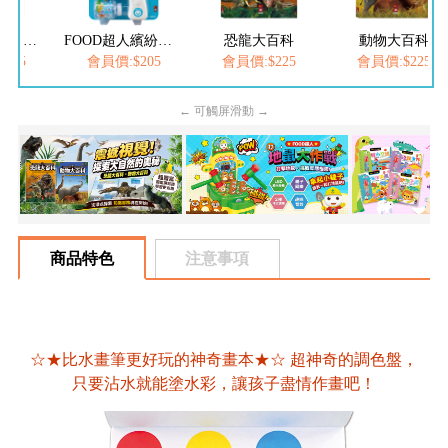
FOOD超人夢幻泡泡槍
FOOD超人繽紛泡泡槍
恐龍大百科
動物大百科
205
會員價:$205
會員價:$225
會員價:$225
← 可觸屏滑動 →
商品特色
注意事項
☆★比水畫筆更好玩的神奇畫本★☆ 超神奇的調色盤，
只要沾水就能塗水彩，讓孩子盡情作畫吧！