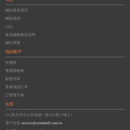
關於風車寶貝
聯絡我們
FAQ
會員服務條款說明
網站導覽
我的帳戶
折價券
查看購物車
願望清單
查看我的訂單
訂閱電子報
位置
221新北市汐止區福德一路392巷23號之1
電子信箱:
service@windmill.com.tw