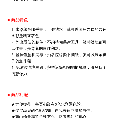
■ 商品特色
1. 水彩著色隨手畫：只要沾水，就可以運用內頁的六色
水彩塗料來著色。
2. 外出最佳的夥伴：不須準備美術工具，隨時隨地都可
以作畫，是育兒的最佳利器。
3. 發揮創意和美感：沿著虛線撕下圖紙，就可以展示孩
子的創作囉！
4. 聖誕節情境主題：與聖誕節相關的情境圖，激發孩子
的想像力。
■ 商品功能
★方便攜帶，每頁都嵌有6色水彩調色盤。
★發展幼兒的色彩認知、自我表達並增加自信。
★藉由繪畫讓孩子靜下心，培養專注和耐心。