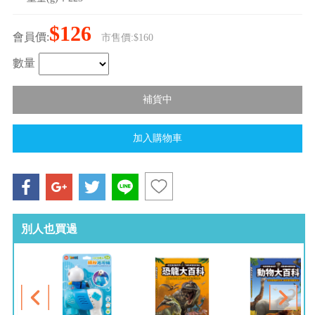
$126
會員價:
市售價:$160
數量
別人也買過